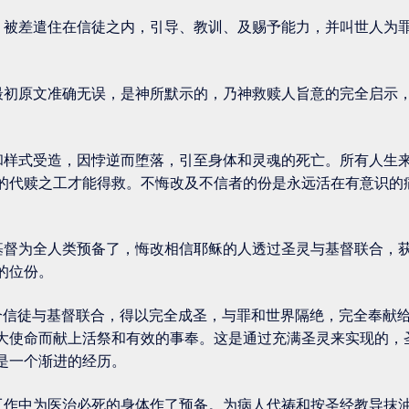
，被差遣住在信徒之内，引导、教训、及赐予能力，并叫世人为
最初原文准确无误，是神所默示的，乃神救赎人旨意的完全启示
和样式受造，因悖逆而堕落，引至身体和灵魂的死亡。所有人生
的代赎之工才能得救。不悔改及不信者的份是永远活在有意识的
基督为全人类预备了，悔改相信耶稣的人透过圣灵与基督联合，
的位份。
个信徒与基督联合，得以完全成圣，与罪和世界隔绝，完全奉献
大使命而献上活祭和有效的事奉。这是通过充满圣灵来实现的，
是一个渐进的经历。
工作中为医治必死的身体作了预备。为病人代祷和按圣经教导抹