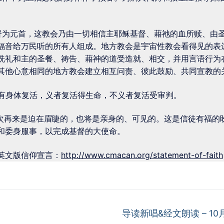
督为元首，这教会乃由一切相信主耶稣基督、藉祂的血所赎、由
福音给万民听的所有人组成。地方教会是宇宙性教会看得见的表
洗礼和主的圣餐、祷告、藉神的道受造就、相交，并用言语行为
其他心意相同的地方教会建立相互问责、彼此鼓励、共同宣教的
将有身体复活，义者复活得生命，不义者复活受审判。
二次再来是迫在眉睫的，也将是亲身的、可见的。这是信徒有福的
和委身服事，以完成基督的大使命。
英文版信仰宣言：
http://www.cmacan.org/statement-of-faith
导读新唱&经文朗读 – 1