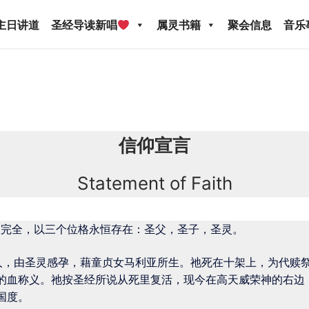
主日讲道
圣经导读新唱
属灵书籍
聚会信息
音乐
信仰宣言
圣经导读新唱
属灵书籍
聚会信息
音乐事工
宣
Statement of Faith
关于我们
限完全，以三个位格永恒存在：圣父，圣子，圣灵。
人，由圣灵感孕，藉童贞女马利亚所生。祂死在十架上，为代赎
的血称义。祂按圣经所说从死里复活，现今在高天威荣神的右边
国度。