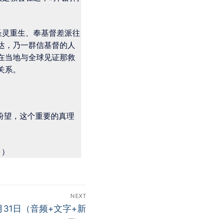
圣灵重生、奉基督差派往
达，乃一群信基督的人
在当地与全球见证那救
关系。
盼望，这个重要的真理
）
NEXT
0月31日（音频+文字+新