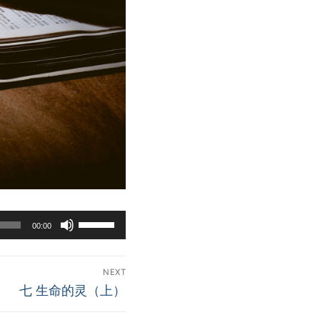
Use
00:00
Up/Down
Arrow
keys
NEXT
Next
七 生命的灵（上）
to
post:
increase