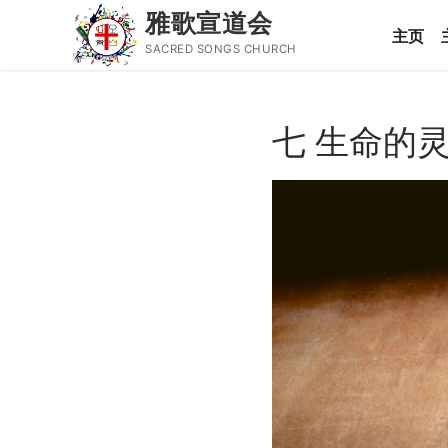
雅歌宣道会
主页
SACRED SONGS CHURCH
Skip
to
七 生命的
content
Search
for:
主页
主日讲道