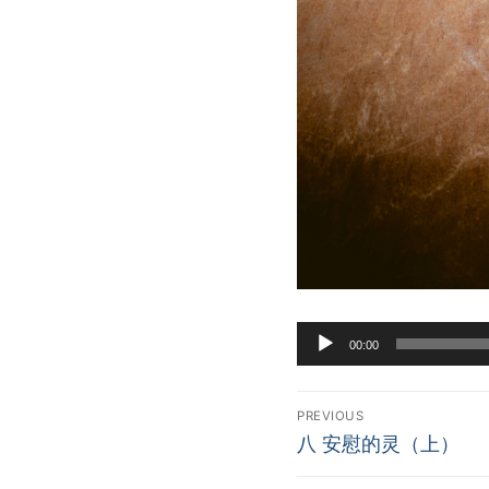
Audio
00:00
Player
Post
PREVIOUS
Previous
navigation
八 安慰的灵（上）
post: