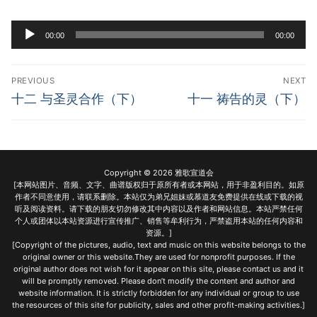
宣教事工
Audio
00:00
00:00
Player
神学研究
Post
关于我们
PREVIOUS
NEXT
navigation
Previous
Next
十二 与圣灵合作（下）
十一 祷告的灵（下）
post:
post:
Copyright © 2026 雅歌宣道会
[本网站图片、音频、文字、曲谱版权归于原所有者或本网站，用于非盈利目的。如原
作者不同意使用，请联系删除。本站仅为弟兄姐妹或慕道友免费提供在线或下载的视
听及阅读资料。请下载的朋友切勿修改其中内容以及作者和网站信息。本站严禁任何
个人或团体以本站资源进行宣传推广、销售等牟利行为，严禁盗用本站的任何内容和
资源。]
[Copyright of the pictures, audio, text and music on this website belongs to the
original owner or this website.They are used for nonprofit purposes. If the
original author does not wish for it appear on this site, please contact us and it
will be promptly removed. Please don’t modify the content and author and
website information. It is strictly forbidden for any individual or group to use
the resources of this site for publicity, sales and other profit-making activities.]