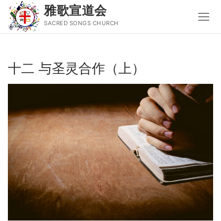
雅歌宣道会
SACRED SONGS CHURCH
Skip
to
十二 与圣灵合作（上）
content
Search
for:
主页
主日讲道
圣经导读新唱
属灵书籍
聚会信息
音乐事工