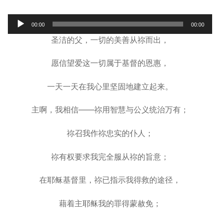
宣教事工
Audio
00:00
00:00
Player
神学研究
圣洁的父，一切的美善从祢而出，
关于我们
愿信望爱这一切属于基督的恩惠，
一天一天在我心里坚固地建立起来。
主啊，我相信——祢用智慧与公义统治万有；
祢召我作祢忠实的仆人；
祢有权要求我完全服从祢的旨意；
在耶稣基督里，祢已指示我得救的途径，
藉着主耶稣我的罪得蒙赦免；