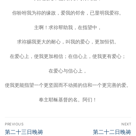
你吩咐我为祢的缘故，爱我的邻舍，已显明我爱祢。
主啊！求祢帮助我，在指望中，
求祢赐我更大的耐心，叫我的爱心，更加恒切。
在爱心上，使我更加相信；在信心上，使我更有爱心；
在爱心与信心上，
使我更能指望一个更坚固而不动摇的信和一个更完善的爱。
奉主耶稣基督的名。阿们！
Post
PREVIOUS
NEXT
navigation
Previous
Next
第二十三日晚祷
第二十二日晚祷