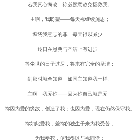
若我真心悔改，祢必愿意赦免拯救我。
主啊，我盼望——每天祢继续施恩；
缠绕我意志的罪，每天得以减少；
逐日在恩典与圣洁上有进步；
等尘世的日子过尽，将来有完全的圣洁；
到那时就全知道，如同主知道我一样。
主啊，我爱祢——因为祢自己就是爱；
祢因为爱的缘故，创造了我；也因为爱，现在仍然保守我。
祢如此爱我，差祢的独生子来为我受苦，
为我受死，使我得以与祢同活；