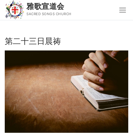
雅歌宣道会
SACRED SONGS CHURCH
Skip
to
第二十三日晨祷
content
Search
for:
主页
主日讲道
圣经导读新唱
属灵书籍
聚会信息
音乐事工