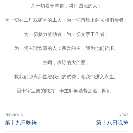
为一切看守羊群，耕种园地的人；
为一切在工厂或矿区的工人；为一切市场上商人和消费者；
为一切脑力劳动者；为一切文字工作者；
为一切主理炊事的人；亲爱的主，我为他们祈求。
主啊，求祢的大仁爱，
救我们脱离那围绕我们的试诱，领我们进入永生。
因十字宝架的能力，奉主耶稣基督之名，阿们！
Post
PREVIOUS
NEXT
navigation
Previous
Next
第十九日晚祷
第十八日晚祷
post:
post: