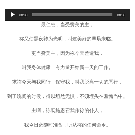
宣教事工
Audio
00:00
00:00
Player
神学研究
最仁慈，当受赞美的主，
关于我们
祢又使黑夜转为光明，叫这美好的早晨来临。
更当赞美主，因为祢今天差遣我，
叫我身体健康，有力量开始新一天的工作。
求祢今天与我同行，保守我，叫我脱离一切的恶行，
到了晚间的时候，得以坦然无惧，不须埋头在羞愧当中。
主啊，祢既施恩召我作祢的仆人，
我今日必随时准备，听从祢的任何命令。