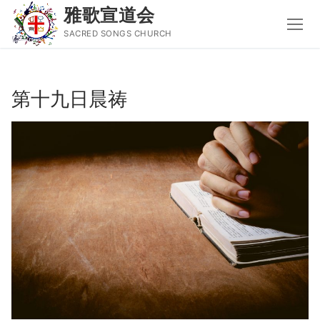
雅歌宣道会
SACRED SONGS CHURCH
Skip
to
第十九日晨祷
content
Search
for:
主页
主日讲道
圣经导读新唱
属灵书籍
聚会信息
音乐事工