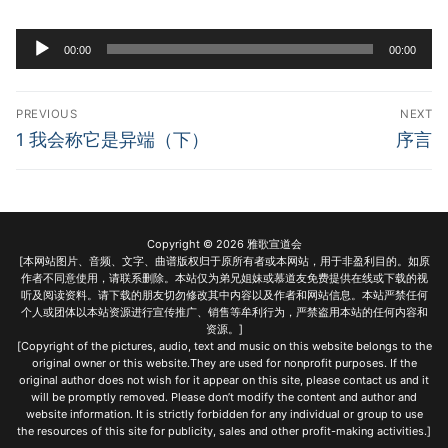
宣教事工
Audio
00:00
00:00
Player
神学研究
Post
关于我们
PREVIOUS
NEXT
navigation
Previous
Next
1 我会称它是异端（下）
序言
post:
post:
Copyright © 2026 雅歌宣道会
[本网站图片、音频、文字、曲谱版权归于原所有者或本网站，用于非盈利目的。如原
作者不同意使用，请联系删除。本站仅为弟兄姐妹或慕道友免费提供在线或下载的视
听及阅读资料。请下载的朋友切勿修改其中内容以及作者和网站信息。本站严禁任何
个人或团体以本站资源进行宣传推广、销售等牟利行为，严禁盗用本站的任何内容和
资源。]
[Copyright of the pictures, audio, text and music on this website belongs to the
original owner or this website.They are used for nonprofit purposes. If the
original author does not wish for it appear on this site, please contact us and it
will be promptly removed. Please don’t modify the content and author and
website information. It is strictly forbidden for any individual or group to use
the resources of this site for publicity, sales and other profit-making activities.]