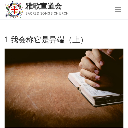
雅歌宣道会
SACRED SONGS CHURCH
Skip
to
1 我会称它是异端（上）
content
Search
for:
主页
主日讲道
圣经导读新唱
属灵书籍
聚会信息
音乐事工