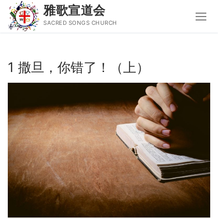
雅歌宣道会
SACRED SONGS CHURCH
Skip
to
1 撒旦，你错了！（上）
content
Search
for:
主页
主日讲道
圣经导读新唱
属灵书籍
聚会信息
音乐事工