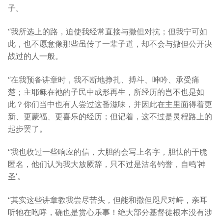
子。
“我所选上的路，迫使我经常直接与撒但对抗；但我宁可如
此，也不愿意像那些虽传了一辈子道，却不会与撒但公开决
战过的人一般。
“在我预备讲章时，我不断地挣扎、搏斗、呻吟、承受痛
楚；主耶稣在祂的子民中成形再生，所经历的岂不也是如
此？你们当中也有人尝过这番滋味，并因此在主里面得着更
新、更蒙福、更喜乐的经历；但记着，这不过是灵程路上的
起步罢了。
“我也收过一些响应的信，大胆的会写上名字，胆怯的干脆
匿名，他们认为我大放厥辞，只不过是沽名钓誉，自鸣‘神
圣’。
“其实这些讲章教我尝尽苦头，但能和撒但咫尺对峙，亲耳
听牠在咆哮，确也是赏心乐事！绝大部分基督徒根本没有涉