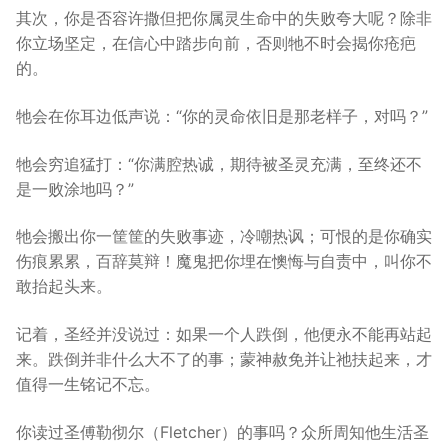
其次，你是否容许撒但把你属灵生命中的失败夸大呢？除非
你立场坚定，在信心中踏步向前，否则牠不时会揭你疮疤
的。
牠会在你耳边低声说：“你的灵命依旧是那老样子，对吗？”
牠会穷追猛打：“你满腔热诚，期待被圣灵充满，至终还不
是一败涂地吗？”
牠会搬出你一筐筐的失败事迹，冷嘲热讽；可恨的是你确实
伤痕累累，百辞莫辩！魔鬼把你埋在懊悔与自责中，叫你不
敢抬起头来。
记着，圣经并没说过：如果一个人跌倒，他便永不能再站起
来。跌倒并非什么大不了的事；蒙神赦免并让祂扶起来，才
值得一生铭记不忘。
你读过圣傅勒彻尔（Fletcher）的事吗？众所周知他生活圣