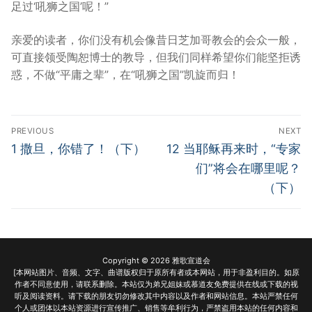
足过‘吼狮之国’呢！”
亲爱的读者，你们没有机会像昔日芝加哥教会的会众一般，
可直接领受陶恕博士的教导，但我们同样希望你们能坚拒诱
惑，不做“平庸之辈”，在“吼狮之国”凯旋而归！
Post
PREVIOUS
NEXT
navigation
Previous
Next
1 撒旦，你错了！（下）
12 当耶稣再来时，“专家
post:
post:
们”将会在哪里呢？
（下）
Copyright © 2026 雅歌宣道会
[本网站图片、音频、文字、曲谱版权归于原所有者或本网站，用于非盈利目的。如原
作者不同意使用，请联系删除。本站仅为弟兄姐妹或慕道友免费提供在线或下载的视
听及阅读资料。请下载的朋友切勿修改其中内容以及作者和网站信息。本站严禁任何
个人或团体以本站资源进行宣传推广、销售等牟利行为，严禁盗用本站的任何内容和