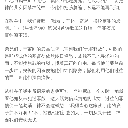
耻地与我争辩？无他，就因为牠是魔鬼。牠绞尽脑汁，要把
神的儿女囚禁在笼中，令他们翅膀萎缩，永远不能再飞翔。
在教会中，我们常唱：“我灵，奋起！奋起！摆脱定罪的恐
惧。”（《生命圣诗》第364首诗歌虽这样唱，但罪疚却一
直纠缠不清。
弟兄们，宇宙间的最高法院已宣判我们“无罪释放”，可叹的
是那些诚信的基督徒依然终日惶恐，战兢不已地寻求神的
面，不能挣脱罪的枷锁，找着真正的自由。每当他们要跨前
一步时，曳长的囚衣便把他们绊倒路旁；撒但利用他们过往
的罪，叫他们深自痛悔。
从神在圣经中所启示的恩典可知，当神宽恕一个人时，祂就
看他如从未犯过罪般；这人既凭信成为祂的儿女，过往的罪
债便一笔勾消。神不会这样想：“我得当心这家伙，他的底
子并不好啊！”不，祂视他如新造的人，一切从头开始。神
要我们安枕无忧。