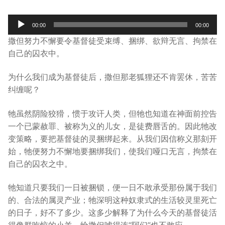
宣教事工
Audio
00:00
00:00
Player
神学研究
撒但努力不懈要令基督徒受束缚、捆绑、欲辩无言、拘禁在
自己的囚衣中。
关于我们
为什么我们成为基督徒后，撒但那老狐狸还不肯罢休，苦苦
纠缠呢？
牠虽然阴险狡猾，惯于攻讦人类，但牠也知道在神面前控告
一个已蒙赦罪、被称为义的儿女，是徒费唇舌的。因此牠改
变策略，要把基督徒的灵捆绑起来。从我们因信称义那刻开
始，牠便努力不懈地要捆绑我们，使我们哑口无言，拘禁在
自己的囚衣之中。
牠知道只要我们一日被捆锁，便一日不敢承受那份属于我们
的、合法的属灵产业；牠深明这种奴隶式的生活较灵里死亡
的日子，好不了多少。这多少解释了为什么今天的基督徒活