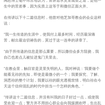
陶恕博士毫不讳言地认为，宣讲追求灵里成圣之道，是他一
生中的苦差事，因为实质上这等于和撒但正面火并。
在传讲以下十二篇信息时，他曾对他芝加哥教会的会众这样
说：
“我一生传道的生涯中，使我付上最多时间，经历最深痛
苦，献出最迫切祷告的，莫过于这一连串的讲章了。
“由于所传递的信息是那么重要，所以撒但会多方阻挠，我
自己也差点儿被扯进鬼门关里去。
“在教会里，触目皆是灵里失明的人。我对神说：‘我要做个
能看见祢的先知，即使是最微小的一个；我要探究、了解、
洞悉祢的整个计划，我要以祢的眼光透视世情，明白祢在今
天这个信仰混乱的时代中担当一个怎样的角色。’
“传讲这十二篇信息，并没有叫我的日子好过一点，或使我
受欢迎一点；警方并不用担心群众会向我簇拥欢呼，生出乱