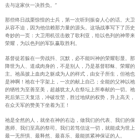
去与这家伙一决胜负。”
那些终日战栗惊惶的士兵，第一次听到振奋人心的话。大卫
从容不迫，因为他信赖那力量的源头。这场战事写下了历史
奇妙的一页：大卫用机弦击败了歌利亚，给以色列的神带来
荣耀，为以色列的军队赢取胜利。
基督徒若躲在一旁战抖、沉默，必不能叫神的荣耀彰显。那
降世为人、道成肉身的，不是别人，乃是基督耶稣、荣耀的
主。祂虽披上血肉之躯成为人的样式，由女子所生，但祂也
是神啊！祂在十字架上，一次的献上自己；全能的父神以祂
的牺牲为至善至美，超越犹太人在祭坛上所奉献的一切。祂
死后第三天复活，冲破坟茔，胜过地狱的权势，升上高天，
在众天军的赞美下坐着为王！
祂是全然的人，就坐在神的右边，做我们的代表、我们的保
惠师、我们至高的祭司。我们若笃信这一切，就能成为世上
最一无所惧、最释然、最喜乐、最能抓紧神保证的人。