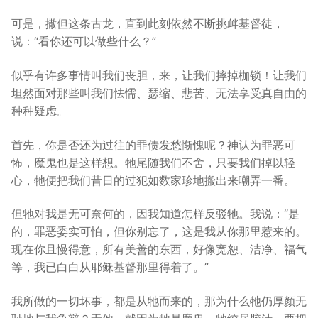
可是，撒但这条古龙，直到此刻依然不断挑衅基督徒，
说：“看你还可以做些什么？”
似乎有许多事情叫我们丧胆，来，让我们摔掉枷锁！让我们
坦然面对那些叫我们怯懦、瑟缩、悲苦、无法享受真自由的
种种疑虑。
首先，你是否还为过往的罪债发愁惭愧呢？神认为罪恶可
怖，魔鬼也是这样想。牠尾随我们不舍，只要我们掉以轻
心，牠便把我们昔日的过犯如数家珍地搬出来嘲弄一番。
但牠对我是无可奈何的，因我知道怎样反驳牠。我说：“是
的，罪恶委实可怕，但你别忘了，这是我从你那里惹来的。
现在你且慢得意，所有美善的东西，好像宽恕、洁净、福气
等，我已白白从耶稣基督那里得着了。”
我所做的一切坏事，都是从牠而来的，那为什么牠仍厚颜无