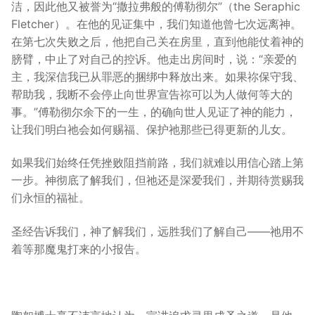
洁，因此他又被誉为“撒拉弗般的傅勒彻尔”（the Seraphic
Fletcher）。在他的见证集中，我们知道他曾七次远离神。
在第七次失败之后，他把自己关在房里，直到他能仗着神的
膀臂，中止了对自己的控诉。他走出房间时，说：“亲爱的
主，我深信我已从罪恶的捆绑中释放出来。如果祢保守我、
帮助我，我断不会停止向世界宣告祢可以为人做何等大的
事。”傅勒彻尔余下的一生，的确向世人见证了神的能力，
让我们明白祂会如何赐福、保护祂那些已得更新的儿女。
如果我们始终任凭挫败阻挡前路，我们就难以用信心踏上第
一步。神彻底了解我们，但祂还是深爱我们，并期待赏赐我
们永恒的福祉。
圣经告诉我们，神了解我们，远胜我们了解自己——祂用不
着等那魔鬼打来的小报告。