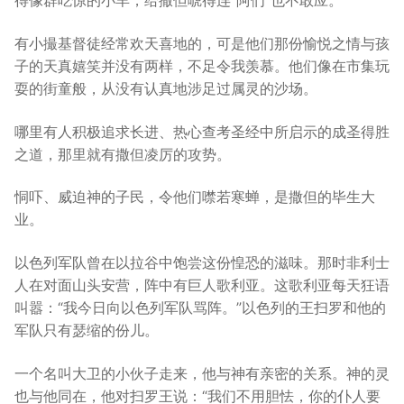
得像群吃惊的小羊，给撒但唬得连“阿们”也不敢应。
有小撮基督徒经常欢天喜地的，可是他们那份愉悦之情与孩
子的天真嬉笑并没有两样，不足令我羡慕。他们像在市集玩
耍的街童般，从没有认真地涉足过属灵的沙场。
哪里有人积极追求长进、热心查考圣经中所启示的成圣得胜
之道，那里就有撒但凌厉的攻势。
恫吓、威迫神的子民，令他们噤若寒蝉，是撒但的毕生大
业。
以色列军队曾在以拉谷中饱尝这份惶恐的滋味。那时非利士
人在对面山头安营，阵中有巨人歌利亚。这歌利亚每天狂语
叫嚣：“我今日向以色列军队骂阵。”以色列的王扫罗和他的
军队只有瑟缩的份儿。
一个名叫大卫的小伙子走来，他与神有亲密的关系。神的灵
也与他同在，他对扫罗王说：“我们不用胆怯，你的仆人要