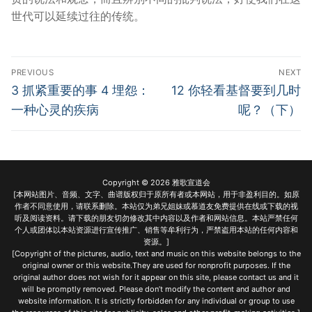
世代可以延续过往的传统。
Post
PREVIOUS
NEXT
navigation
Previous
Next
3 抓紧重要的事 4 埋怨：
12 你轻看基督要到几时
post:
post:
一种心灵的疾病
呢？（下）
Copyright © 2026 雅歌宣道会
[本网站图片、音频、文字、曲谱版权归于原所有者或本网站，用于非盈利目的。如原
作者不同意使用，请联系删除。本站仅为弟兄姐妹或慕道友免费提供在线或下载的视
听及阅读资料。请下载的朋友切勿修改其中内容以及作者和网站信息。本站严禁任何
个人或团体以本站资源进行宣传推广、销售等牟利行为，严禁盗用本站的任何内容和
资源。]
[Copyright of the pictures, audio, text and music on this website belongs to the
original owner or this website.They are used for nonprofit purposes. If the
original author does not wish for it appear on this site, please contact us and it
will be promptly removed. Please don’t modify the content and author and
website information. It is strictly forbidden for any individual or group to use