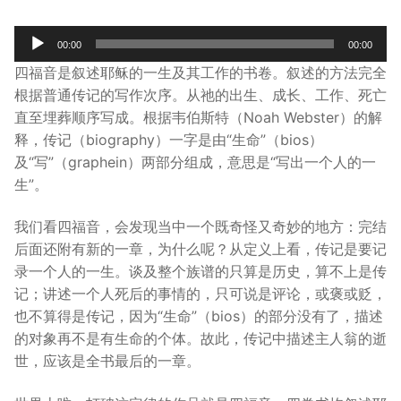
宣教事工
Audio
00:00
00:00
Player
神学研究
四福音是叙述耶稣的一生及其工作的书卷。叙述的方法完全
根据普通传记的写作次序。从祂的出生、成长、工作、死亡
关于我们
直至埋葬顺序写成。根据韦伯斯特（Noah Webster）的解
释，传记（biography）一字是由“生命”（bios）
及“写”（graphein）两部分组成，意思是“写出一个人的一
生”。
我们看四福音，会发现当中一个既奇怪又奇妙的地方：完结
后面还附有新的一章，为什么呢？从定义上看，传记是要记
录一个人的一生。谈及整个族谱的只算是历史，算不上是传
记；讲述一个人死后的事情的，只可说是评论，或褒或贬，
也不算得是传记，因为“生命”（bios）的部分没有了，描述
的对象再不是有生命的个体。故此，传记中描述主人翁的逝
世，应该是全书最后的一章。