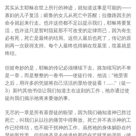
其实从主耶稣在世上所行的神迹，就知道这事是可能的——
寡妇的儿子复活；睚鲁的女儿从死亡中苏醒；拉撒路因主的
命令就起来行走。也许这些都不足以提示我们，耶稣将要复
活，也许这只是暂时阻延那不可改变的定律而已，因为有生
必有死，死亡是最终的结局。这些人最后也死了，传记的原
则再一次获得支持。每个人最终也得躺在坟墓里，坟墓就是
终结。
但挺奇妙的是，耶稣的传记必须继续下去。路加续写的不单
是一章，而是整整的一卷书——使徒行传。他说：“祂受害
之后，用许多的凭据将自己活活的显给使徒看！……”（徒一
3）新约其他书信让我们知道主在这刻的工作，祂亦通过使
徒向我们揭示祂将来要做的事。
无尽的一章是所有基督徒的盼望，因为我们确知道神已胜过
死亡，叫我们从以往的痛苦中得释放。死亡并不表示神的工
作已经终结，也不能干扰神的工作。虽然祂的身体躺卧在约
瑟的新坟里，但却借圣灵去传道给那些在监狱里的灵听（彼