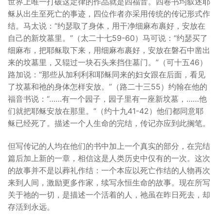
世界上唯一打破这定律的作品就是四福音。四卷书均叙述耶
稣从出生至死亡的事迹，四位作者亦采用传统的传记形式作
结。马太说：“约瑟取了身体，用干净细麻布裹好，安放在
自己的新坟墓里。”（太二十七59-60）马可说：“约瑟买了
细麻布，把耶稣取下来，用细麻布裹好，安放在磐石中凿出
来的坟墓里，又辊过一块石头来挡住墓门。”（可十五46）
路加说：“那些从加利利和耶稣同来的妇女跟在后面，看见
了坟墓和祂的身体怎样安放。”（路二十三55）约翰在他的
福音书说：“……有一个园子，园子里有一座新坟墓，……他
们就把耶稣安放在那里。”（约十九41-42）他们都同意耶
稣已经死了。描述一个人生命的完结，传记亦应到此搁笔。
但写传记的人均在他们的书中加上一个真实的部分，在完结
篇后加上新的一章，相信这是人类历史中仅有的一次。这次
的故事并不是以葬礼作结：一个本应以死亡作结的人物再次
来到人间，激励更多作家，续写永恒生命的故事。现在所写
关于祂的一切，是描述一个活着的人，祂虽在昨日死去，却
存活到永远。