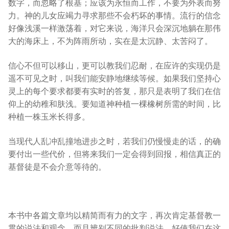
数字，而忽略了根基；应该为永恒而工作，不要为外表而努
力。神的儿女应竭力寻求那些不会朽坏的事情。流行的信念
好像浅溪一样激荡着，对它来说，海洋只会深沉地躺在那伟
大的海床上，不为阵雨所动，实在是太沉静、太苦闷了。
信心不但可以移山，更可以教我们忍耐，在应许的实现仍是
遥不可见之时，叫我们能安静地继续等候。如果我们坚持心
灵上的每个要求都要有实时的答复，那只是表明了我们在信
仰上的幼稚和肤浅。要知道神种植一棵橡树所需的时间，比
种植一株玉米长得多。
当现代人乱冲乱撞地进步之时，若我们仍慢慢走的话，的确
要付出一些代价，但将来我们一定会得到回报，相信真正的
基督徒是不会介意等待的。
本书中各篇文章均以精简而有力的文字，再次肯定基督教一
贯的说法和观念，而且辨别不同的批判说法，好使我们在这