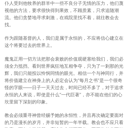
仆人受到他牧养的群羊中一些不良分子无情的压力，他们蔑
视他的方法，要求很快得到果效，不顾质素，只求追随潮
流。他们贪婪地寻求刺激，在戏院里找不着，就往教会去
找。
作为跟随基督的人，我们是属于永恒的，不应将信心建立在
这个将要过去的世界上。
魔鬼正用一切方法把那会衰败的价值观硬塞给我们，我们必
须全力抵挡。看到世界疯狂地互相争夺，只为了一剎那的光
辉，我们只能投以怜悯同情的眼光。相信一个与神同行，并
将价值建立在神身上的人必定会认为“每月之书”是一个很奇
怪的字眼——日子一天天过去，时间已经不多了，对于追求
永恒的人来说，即使是什么“一代巨著”，亦不能在他们的心
坎里留下深刻的印象。
教会必须重寻神曾经赐予她的永恒性，并且再次确定要面对
的乃是漫长的岁月，并非短暂的一年半载。教会也不应只看