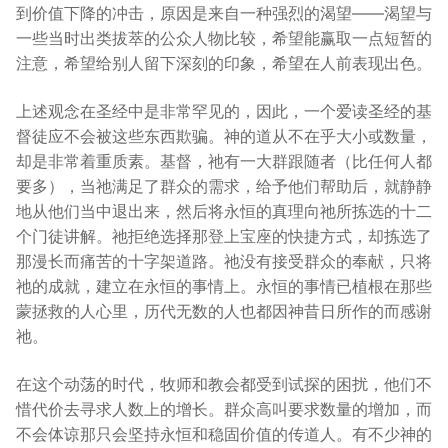
到价值下降的冲击，原因是来自一种强烈的渴望——渴望与
一些当时出类拔萃的公众人物比较，希望能赢取一点短暂的
注意，希望给别人留下深刻的印象，希望在人前表现出色。
上述观念在圣经中是非常罕见的，因此，一个爱读圣经的基
督徒应不会被这些东西欺骗。神的道从不在乎大小或数量，
却是非常着重质素。基督，祂有一大群跟随者（比任何人都
要多），当祂满足了群众的需求，给予他们帮助后，就静静
地从他们当中退出来，然后将永恒的真理向祂所拣选的十二
个门徒讲解。祂拒绝选择那登上宝座的快捷方式，却拣选了
那漫长而痛苦的十字架道路。祂没有接受群众的奉献，只将
祂的成就，建立在永恒的事情上。永恒的事情已植根在那些
蒙拯救的人心里，历代无数的人也都因神昔日所作的而感谢
祂。
在这个动荡的时代，牧师和教会都受到试探的困扰，他们不
惜代价去寻求人数上的增长。群众高叫要求数量的增加，而
不会体谅那只会坚持永恒和稳固价值的传道人。有不少神的