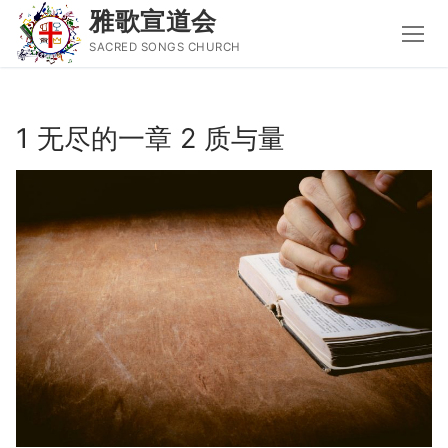
雅歌宣道会
SACRED SONGS CHURCH
Skip
to
1 无尽的一章 2 质与量
content
Search
for:
主页
主日讲道
圣经导读新唱
属灵书籍
聚会信息
音乐事工