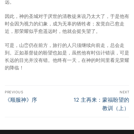
远。
因此，神的圣城对于厌世的清教徒来说乃太大了，于是他有
时会因为视力的幻象，成为无辜的牺牲者；发觉自己愈走
近，那荣耀似乎愈遥远时，他就会挺失望了。
可是，山峦仍在前方，旅行的人只须继续向前走，总会走
到。正如基督徒的盼望也如是，虽然他有时估计错误，可是
长远的目光并没有错。他终有一天，在神的时间里看见荣耀
的降临！
Post
PREVIOUS
NEXT
navigation
Previous
Next
《顺服神》序
12 主再来：蒙福盼望的
post:
post:
教训（上）