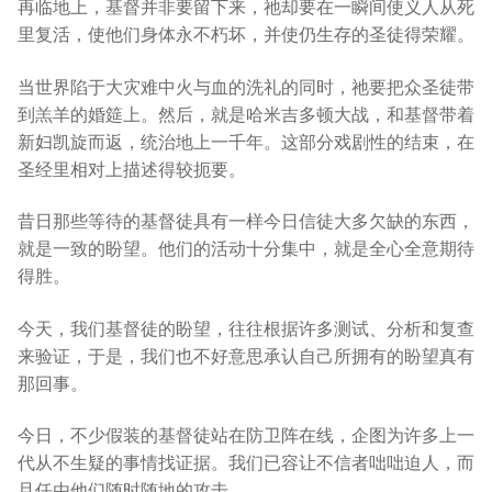
再临地上，基督并非要留下来，祂却要在一瞬间使义人从死
里复活，使他们身体永不朽坏，并使仍生存的圣徒得荣耀。
当世界陷于大灾难中火与血的洗礼的同时，祂要把众圣徒带
到羔羊的婚筵上。然后，就是哈米吉多顿大战，和基督带着
新妇凯旋而返，统治地上一千年。这部分戏剧性的结束，在
圣经里相对上描述得较扼要。
昔日那些等待的基督徒具有一样今日信徒大多欠缺的东西，
就是一致的盼望。他们的活动十分集中，就是全心全意期待
得胜。
今天，我们基督徒的盼望，往往根据许多测试、分析和复查
来验证，于是，我们也不好意思承认自己所拥有的盼望真有
那回事。
今日，不少假装的基督徒站在防卫阵在线，企图为许多上一
代从不生疑的事情找证据。我们已容让不信者咄咄迫人，而
且任由他们随时随地的攻击。