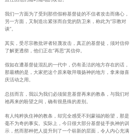
我们一方面为了受到那些假称基督徒的不信者攻击而痛心，
另一方面，又制造出紧张而自觉的防卫来，称此为“宗教对
谈”。
其实，受尽宗教批评者轻蔑攻击，真正的基督徒，须对信仰
了解更透彻，他们正在“再思”其信仰。
假如在遭基督徒混乱的一代中，仍有圣洁的地方存在的话，
那最糟的是，大家把这个原来敬拜颂扬神的地方，拿来做喜
庆活动之用。
总括而言，我以为我们必须留意基督再来的教条，与我们对
祂再来的盼望之间，确有很悬殊的差别。
有人纯粹执住神的教条，却完全感受不到蒙福的盼望，那是
毫不为奇的事实。实际上，今日很大部分基督徒手执神的训
示，然而那种把人提升到了一个崭新的层面，令人内心充满