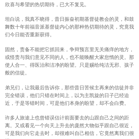
欣喜与希望的热切期待，已大不复见。
坦白说，我真不晓得，昔日振奋初期基督徒教会的灵，和鼓
舞数十年前福音派基督徒内心的那种热切期待的灵，究竟我
们今日能否重新获得。
固然，责备不能把它抓回来，争辩预言里无关痛痒的地方，
或怪责与我们意见不同的人，也不能唤醒大家怠惰的灵。那
使人合一、得医治和洁净的盼望。只是赐给纯洁无邪、孩子
般的信徒。
弟兄们，让我最后告诉你，那些昔日苦候主再来的信徒并非
完全错误，他们只错在时间上，以为主凯旋的日子已经迫
近，于是等错时间，可是他们本身的盼望，却不会白费。
许多人旅途上也曾错误估计前面要去的山跟自己之间的距
离。又或看见一个向天上升去的庞然大物似乎跟自己很近，
可是我们向它走去时，却很难叫自己相信，它竟然离我们很