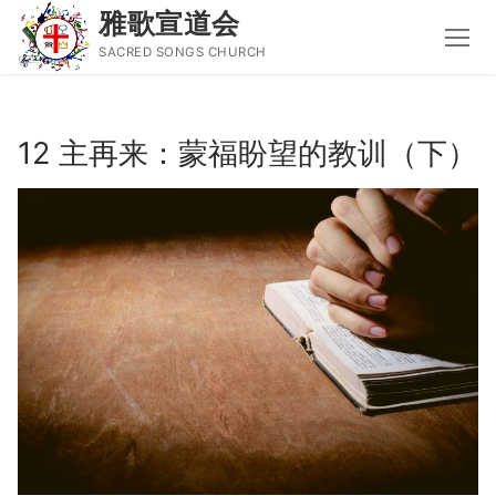
雅歌宣道会
SACRED SONGS CHURCH
Skip
to
12 主再来：蒙福盼望的教训（下）
content
Search
for:
主页
主日讲道
圣经导读新唱
属灵书籍
聚会信息
音乐事工