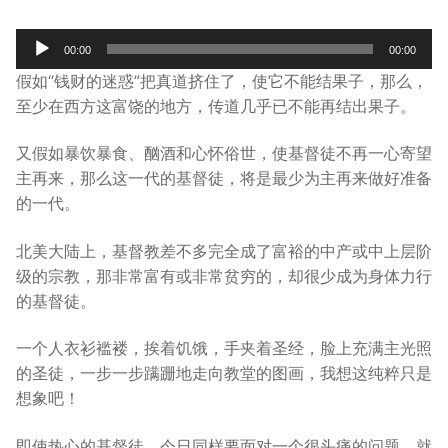
宣教事工
Audio
00:00
00:00
Player
神学研究
假如“钱财的迷惑”把真道挤住了，使它不能结果子，那么，
至少在西方这富饶的地方，传道几乎已不能再结出果子。
关于我们
又假如暴饮暴食、酗酒和心怀俗世，使基督徒不再一心寄望
主再来，那么这一代的基督徒，将是最少为主再来做好准备
的一代。
北美大陆上，基督教差不多完全成了富裕的中产或中上层阶
级的宗教，那非常富有或非常贫穷的，却很少成为身体力行
的基督徒。
一个人衣衫褴褛，挨着饥饿，手夹着圣经，脸上充满主光照
的圣徒，一步一步蹒跚地走向教堂的图画，我想这纯粹只是
想象吧！
即使热心的基督徒，今日同样要面对一个很头痛的问题，就