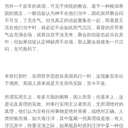
另外一个反常的表现，可见于传统的教会。基于一种根深蒂
固的观念，一般信徒认为神不在他们当中，因此祟拜聚会闷
不可当，了无生气。但当真正的信徒聚集在一起，而基督又
活在他们当中时，就必定不会如此死气沉沉，基督的芬芳香
气会充满会场，就算信息平淡无奇，聚会的信徒也必乐在其
中；但如果信徒认定神缺席不在场，那么聚会就难免一片沉
闷，无可救药了。
本世纪初叶，实用哲学思想在美国风行一时，这现象实非出
于偶然。美国人原来就是天生崇尚实际，至今不改。
所谓实用主义，有多方面的阐释，因人而异；但基本上，这
是论及真理的实效。对奉行实用主义者而言，无所谓绝对的
真理，他们认为没有任何事物是绝对美善，或绝对正确。人
类经验浩瀚，如大海汪洋，其中蕴藏一些真理或道德；有人
浮沉其中，快要没顶之际，如果能及时抓到汪洋中某一种信