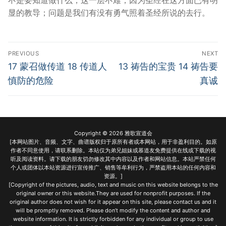
显的教导；问题是我们有没有勇气照着圣经所说的去行。
Post
PREVIOUS
NEXT
navigation
Previous
Next
17 蒙召做传道 18 传道人
13 祷告的宝贵 14 祷告要
post:
post:
慎防的危险
真诚
Copyright © 2026 雅歌宣道会
[本网站图片、音频、文字、曲谱版权归于原所有者或本网站，用于非盈利目的。如原
作者不同意使用，请联系删除。本站仅为弟兄姐妹或慕道友免费提供在线或下载的视
听及阅读资料。请下载的朋友切勿修改其中内容以及作者和网站信息。本站严禁任何
个人或团体以本站资源进行宣传推广、销售等牟利行为，严禁盗用本站的任何内容和
资源。]
[Copyright of the pictures, audio, text and music on this website belongs to the
original owner or this website.They are used for nonprofit purposes. If the
original author does not wish for it appear on this site, please contact us and it
will be promptly removed. Please don’t modify the content and author and
website information. It is strictly forbidden for any individual or group to use