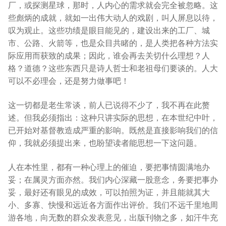
厂，或探测星球，那时，人内心的需求就会完全被忽略。这
些彪炳的成就，就如一出伟大动人的戏剧，叫人屏息以待，
叹为观止。这些功绩是眼目能见的，建设出来的工厂、城
市、公路、火箭等，也是众目共睹的，是人类把各种方法实
际应用而获致的成果；因此，谁会再去关切什么理想？人
格？道德？这些东西只是诗人哲士和老祖母们要谈的。人大
可以不必理会，还是努力做事吧！
这一切都是老生常谈，前人已说得不少了，我不再在此赘
述。但我必须指出：这种只讲实际的思想，在本世纪中叶，
已开始对基督教造成严重的影响。既然是直接影响我们的信
仰，我就必须提出来，也盼望读者能思想一下这问题。
人在本性里，都有一种心理上的催迫，要把事情圆满地办
妥；在属灵方面亦然。我们内心深藏一股意念，务要把事办
妥，最好还有眼见的成效，可以拍照为证，并且能就其大
小、多寡、快慢和远近各方面作出评价。我们不远千里地周
游各地，向无数的群众发表意见，出版刊物之多，如汗牛充