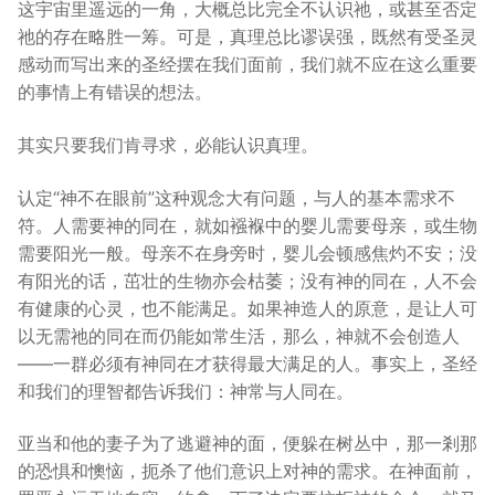
这宇宙里遥远的一角，大概总比完全不认识祂，或甚至否定
祂的存在略胜一筹。可是，真理总比谬误强，既然有受圣灵
感动而写出来的圣经摆在我们面前，我们就不应在这么重要
的事情上有错误的想法。
其实只要我们肯寻求，必能认识真理。
认定“神不在眼前”这种观念大有问题，与人的基本需求不
符。人需要神的同在，就如襁褓中的婴儿需要母亲，或生物
需要阳光一般。母亲不在身旁时，婴儿会顿感焦灼不安；没
有阳光的话，茁壮的生物亦会枯萎；没有神的同在，人不会
有健康的心灵，也不能满足。如果神造人的原意，是让人可
以无需祂的同在而仍能如常生活，那么，神就不会创造人
——一群必须有神同在才获得最大满足的人。事实上，圣经
和我们的理智都告诉我们：神常与人同在。
亚当和他的妻子为了逃避神的面，便躲在树丛中，那一剎那
的恐惧和懊恼，扼杀了他们意识上对神的需求。在神面前，