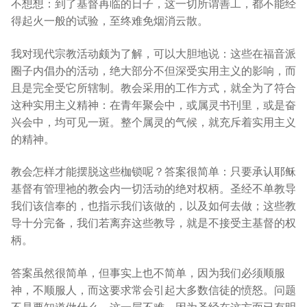
不想想：到了基督再临的日子，这一切所谓善工，都不能经
得起火一般的试验，至终难免烟消云散。
我对现代宗教活动颇为了解，可以大胆地说：这些在福音派
圈子内倡办的活动，绝大部分不但深受实用主义的影响，而
且是完全受它所辖制。教会采用的工作方式，就全为了符合
这种实用主义精神：在青年聚会中，或属灵书刊里，或是奋
兴会中，均可见一斑。整个属灵的气候，就充斥着实用主义
的精神。
教会怎样才能摆脱这些枷锁呢？答案很简单：只要承认耶稣
基督有管理祂的教会内一切活动的绝对权柄。圣经不单教导
我们该信奉的，也指示我们该做的，以及如何去做；这些教
导十分完备，我们若离弃这些教导，就是不接受主基督的权
柄。
答案虽然很简单，但事实上也不简单，因为我们必须顺服
神，不顺服人，而这要求常会引起大多数信徒的愤怒。问题
不是要知道做什么，这一层不难，因为圣经在这方面已有明