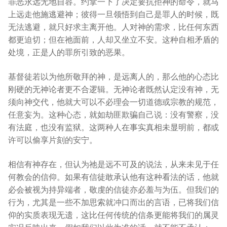
罪恶永远无地自容。约拿一下了决定要抗拒神的命令，就马
上远走他施逃避神；彼得一旦领悟到自己是罪人的时候，既
无法逃避，就只好求主离开他。人对神的需求，比任何东西
都更迫切；但在祂面前，人却又坐立不安。这种自相矛盾的
处境，正是人的罪所引致的恶果。
基督徒若以为他所敬拜的神，是远离人的，那么他的心态比
刚硬的无神论者更不合逻辑。无神论者既然认定没有神，无
须向神交代，他就大可以不必理会一切道德或宗教的规范，
任意妄为。这种心态，就如劫匪欺骗自己说：没有警察，没
有法庭，也没有监狱。这两种人在事实真相未显明前，都或
许可以偷享片刻的安宁。
相信有神存在，但认为祂是远不可及的说法，从来未见于任
何教会的信仰。如果有信徒敢承认他有这种看法的话，他就
必会被视为持异端者，敬虔的信徒亦必羞与为伍。但我们的
行为，尤其是一些不加思索就冲口而出的言语，已将我们信
仰的实质表现无遗，这比任何传统的信条更能将我们的属灵