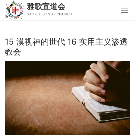
雅歌宣道会
SACRED SONGS CHURCH
Skip
to
15 漠视神的世代 16 实用主义渗透
content
教会
Search
for:
主页
主日讲道
圣经导读新唱
属灵书籍
聚会信息
音乐事工