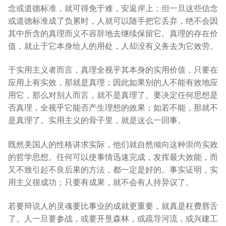
念或道德标准，就可得免于难，安返岸上；但一旦这些信念
或道德标准成了负累时，人就可以随手把它丢弃，绝不会因
其中所含的真理而义不容辞地去继续保留它。真理的存在价
值，就止于它本身给人的用处，人却没有义务去为它效劳。
于实用主义者而言，真理全视乎其本身的实用价值，只要在
应用上有实效，那就是真理；因此如果别的人不能有效地应
用它，那么对别人而言，就不是真理了。要决定任何思想是
否真理，全视乎它能否产生理想的效果；如若不能，那就不
是真理了。实用主义的骨子里，就是这么一回事。
既然美国人的性格讲求实际，他们就自然倾向这种崇尚实效
的哲学思想。任何可以使事情迅速完成，发挥最大效能，而
又不致引起不良后果的方法，都一定是好的。事实证明，实
用主义很成功；只要有成果，就不会有人持异议了。
若要辩说人的灵魂要比事业的成就更重要，就真是枉费唇舌
了。人一旦要参战，或要开垦森林，或疏导河流，或兴建工