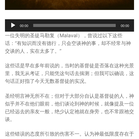
宣教事工
神学研究
Audio
00:00
00:00
Player
关于我们
一位失明的圣徒马勒复（Malaval），曾说过以下这些
话：“有知识而没有德行，只会空谈神的事，却不经常与神
交谈的人，实在太多了。”
这些话是早在多年前说的，当时的基督徒是否落在这种光景
里，我无从考证，只能凭这句话去揣测；但我可以确说，这
句话正好指了今天无数基督徒的实况。
圣经明言神无所不在；但对于大部分自认是基督徒的人，神
似乎并不在他们眼前，他们谈论到神的时候，就像提及一位
已经远去的亲友一般，绝少认定祂就在身旁，也不常跟祂交
谈。
这些错误的态度所引致的伤害不一。认为神最低限度存在于