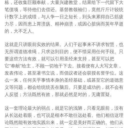
栋，还收集巨额奉献，大量兴建教堂，结果给下一代留下大
笔债项，等待他们去偿还。基督教领袖们，竟然斤斤计较统
计数字上的成绩，与人争一日之短长，到头来累得自己筋疲
力尽，因而患上胃溃疡、精神崩溃，或因心脏病而英年早逝
的，大不乏人。
这就是只讲眼前实效的结果。人们干起事来不讲求智慧，也
无所谓道德准绳，只求达到目的，便不惜采用任何手段。只
要这些方法有效，就可以引用圣经来支持，甚至可以把
它“奉献”给主，不顾一切地干下去。接着便有人大写文章，
发表伟论，甚至著书立说，而倡议者还会获授名誉学位。这
么一来，任何关乎事情本身的圣经基础，或甚至它的道德意
义等问题，都会给统统丢在脑后。只要是成功的，就不会有
人反驳；方法既然有效，那就必然是对的，无庸置疑。
这一套理论最大的弱点，就是它的浅陋，只看见眼前，没有
从长远处着眼，也可说是根本不敢往远处看。他们相信这理
论既然能有效地实践出来，就一定是美好而正确的。他们从