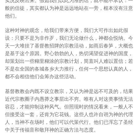
实况反映出来。假如我们以此为准的话，就不能不承认：一
般的信徒，其实都认为神是远远地站在一旁，根本没有注意
他们。
这种对神的观念，给我们带来方便，我们大可作出如此假
设：只要不是为非作歹，我们无论做什么，神都会悦纳。今
天一大堆挂了基督教招牌的宗教活动，如雨后春笋，大概也
是基于这个原因。野心勃勃的人，热切渴望促进神的国度，
却策划出一些糊里糊涂的宗教计划，简直叫人难以置信；若
不是在全国的各城各乡大力推行，任何一个思想认真的人，
都不会相信他们会筹办这些活动。
基督教教会内既不设立教宗，又认为神是远不可及的，结果
近代宗教圈子内愚莽之事层出不穷。唯有人对这类事情无法
容忍，才能抑制这种风气。但照现时的情况看来，一般人不
但接受这一套，还肯为它花钱。这些人也许自诩为神的代理
人，当神不在场时，他们可以代策代行。他们已浑忘了圣经
中关于传福音和敬拜神的正确方法与态度。