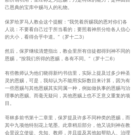
己恩典的宝库中赐与人的礼物。
保罗给罗马人教会这个提醒：“我凭着所赐我的恩对你们各
人说：不要看自己过于所当看的；要照着神所分给各人信心
的大小，看得合乎中道。”（罗十二3）
然后，保罗继续清楚指出，教会里所有信徒都得到神不同的
恩赐，“按我们所得的恩赐，各有不同。”（罗十二6）
有些教师认为他们晓得新约书信里，实际上提及过多少种圣
灵的恩赐，可是，我却认为不能用实际数目来计算，因为有
一些恩赐与其他恩赐其实同属一种，例如做执事的恩赐与治
理事的恩赐。而毫无疑问，其他恩赐上也不乏意义重复的项
目。
哥林多前书第十二章里，保罗提及许多不同种类的恩赐，而
其中九项他特别花上笔墨。此章稍后部分，他又说到神在教
会里设立使徒、先知、教师，并且提及其他如帮助人、治理