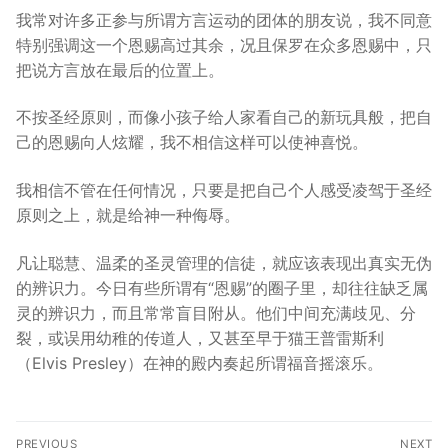
我常对许多正参与所谓方言运动的团体的朋友说，我不同意
特别强调这一个恩赐高过其余，况且保罗在众多恩赐中，只
把说方言放在最后的位置上。
不按圣经原则，而像小孩子给人家看自己的新玩具般，把自
己的恩赐向人炫耀，我不相信这样可以使神喜悦。
我相信不管在任何情况，只要是把自己个人感受凌驾于圣经
原则之上，就是给神一种侮辱。
凡让聪慧、温柔的圣灵管理的信徒，就应该表现出真实无伪
的辨识力。今日有些所谓有“恩赐”的圈子里，却往往缺乏属
灵的辨识力，而且常常盲目附从。他们中间充满歧见、分
裂，或误用幼稚的传道人，又甚至早于猫王普雷斯利
（Elvis Presley）在神的殿内奏起所谓福音摇滚乐。
Post
PREVIOUS
NEXT