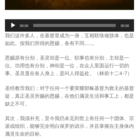
宣教事工
神学研究
Audio
00:00
00:00
Player
关于我们
我们这许多人，在基督里成为一身，互相联络做肢体，也是
如此。按我们所得的恩赐，各有不同……。
恩赐原有分别，圣灵却是一位。职事也有分别，主却是一
位。功用也有分别，神却是一位，在众人里面运行一切的
事。圣灵显在各人身上，是叫人得益处。（林前十二4-7）
圣经教导我们；对于任何一个要荣耀耶稣基督为救主的基督
徒，真正圣灵所赐的恩赐，在他们属灵生活和事工上，都是
缺之不可。
其次，我须补充，至今我仍未见到世上有任何一个团体、宗
派或组织，能够完全明白保罗的训示，并且掌握在主身体内
属灵生命的目标。