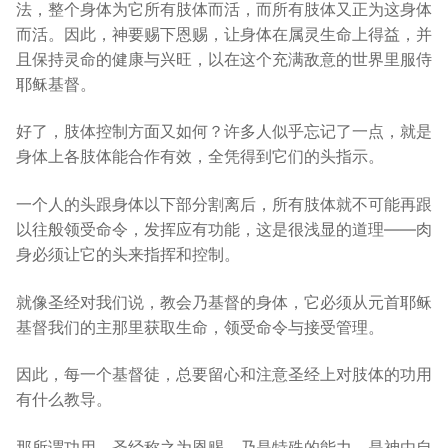
法，整个身体为它所有肢体而活，而所有肢体又正为这身体
而活。因此，神要赐下恩赐，让身体在属灵生命上得益，并
且保持灵命的健康与兴旺，以在这个充满敌意的世界里服侍
耶稣基督。
好了，肢体控制方面又如何？许多人似乎忘记了一点，就是
身体上各肢体能合作有效，全凭得到它们的头指示。
一个人的头跟身体以下部分割离后，所有肢体就不可能再跟
以往般领受命令，发挥应有功能，这是很浅显的道理——肉
身必须让它的头来指挥和控制。
就像圣经对我们说，教会乃基督的身体，它必须从元首耶稣
基督我们的主那里获取生命，领受命令与接受管理。
因此，每一个基督徒，总要留心和注意圣经上对肢体的功用
有什么教导。
那所谓功用，圣经称之为恩赐，乃是特殊的能力，是神由自