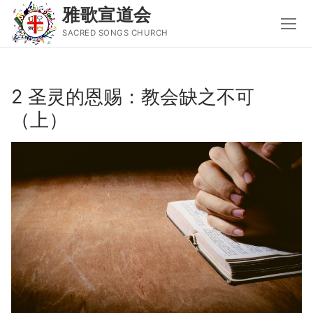
雅歌宣道会
SACRED SONGS CHURCH
Skip
to
2 圣灵的恩赐：教会缺之不可
content
（上）
Search
for:
主页
主日讲道
圣经导读新唱
属灵书籍
聚会信息
音乐事工