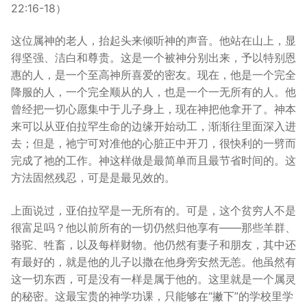
22:16-18）
这位属神的老人，抬起头来倾听神的声音。他站在山上，显
得坚强、洁白和尊贵。这是一个被神分别出来，予以特别恩
惠的人，是一个至高神所喜爱的密友。现在，他是一个完全
降服的人，一个完全顺从的人，也是一个一无所有的人。他
曾经把一切心愿集中于儿子身上，现在神把他拿开了。神本
来可以从亚伯拉罕生命的边缘开始动工，渐渐往里面深入进
去；但是，祂宁可对准他的心脏正中开刀，很快利的一劈而
完成了祂的工作。神这样做是最简单而且最节省时间的。这
方法固然残忍，可是是最见效的。
上面说过，亚伯拉罕是一无所有的。可是，这个贫穷人不是
很富足吗？他以前所有的一切仍然归他享有——那些羊群、
骆驼、牲畜，以及每样财物。他仍然有妻子和朋友，其中还
有最好的，就是他的儿子以撒在他身旁安然无恙。他虽然有
这一切东西，可是没有一样是属于他的。这里就是一个属灵
的秘密。这最宝贵的神学功课，只能够在“撇下”的学校里学