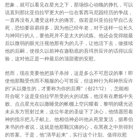
想象，就可以看见在星光之下，那场惊心动魄的挣扎，可以
说直到那比亚伯拉罕更大的一位在客西马尼园经历的争战，
一直再没有人遭受这样大的痛苦。假若是叫亚伯拉罕自己去
死，恐怕要容易得多，因为他已经年老，对于这样一位长久
与神同行的人，要他死并不是太大的试炼。他还会觉得能最
后以微弱的眼光注视他那有为的儿子，让他活下去，做接续
他的后嗣，使很久以前神在迦勒底的吾珥所应许的话得以应
验，这对他正是一种最后的顶甜蜜的安慰。
然而，现在竟要他把孩子杀掉，这是多么不可思议的事！即
使他那颗受伤而不顺服的心可答应，但这种行为和神所应许
的“从以撒生的，才要称为你的后裔”（创21:12），怎能相
符合呢？这是亚伯拉罕所受的火的试炼，他没有在磨炼中失
败。点点星光在以撒睡觉的帐棚上空闪耀着，黎明的曙光还
未从东方照射过来，这位年老的圣徒下了决心，他情愿照着
神的指示把儿子献上。他相信神必叫他从死里复活，据希伯
来书的作者说，这就是他那颗沉痛的心，在黑夜之中所得到
的答案。于是，他“清早起来”，实行这个计划。值得欣慰