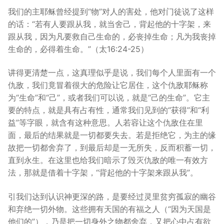
我们的主耶稣曾经提到“物”对人的害处，他对门徒说了这样
的话：“若有人要跟从我，就当舍己，背起他的十字架，来
跟从我，因为凡要救自己生命的，必丧掉生命；凡为我丧掉
生命的，必得着生命。”（太16:24-25）
讲得更清楚一点，这真理似乎是说，我们每个人里面有一个
仇敌，我们竟冒着很大的危险让它居住，这个仇敌耶稣称
为“生命”和“己”，或者我们可以说，就是“己的生命”。它主
要的特点，就是具有占有性，通常我们见到的“获得”和“利
益”等字眼，就含有这种意思。人若容让这个仇敌住在里
面，最后的结果就是一切都要失去。若是拒绝它，为主的缘
故把一切都舍弃了，到最后却是一无所失，反而积蓄一切，
直到永生。在这里也给我们暗示了毁灭仇敌的唯一有效方
法，那就是借着十字架，“背起他的十字架来跟从我”。
引我们达到认识神更深的路，是要经过灵里贫穷孤寂的幽谷
和弃绝一切外物。这些拥有天国的有福之人（“因为天国是
他们的”），乃是把一切身外之物都舍弃，又把心中占有欲