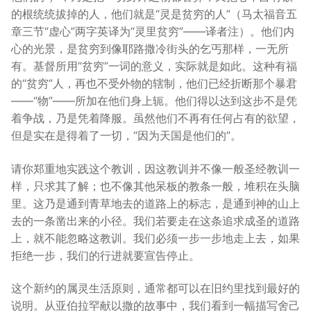
的根统统拔掉的人，他们就是“灵是贫穷的人”（马太福音五
章三节“虚心”两字英译为“灵里贫穷”——译者注）。他们内
心的光景，是贫穷到像耶路撒冷街头的乞丐那样，一无所
有。基督所用“贫穷”一词的意义，实际就是如此。这种有福
的“贫穷”人，再也不受外物的辖制，他们已经折断那个暴君
——“物”——所加在他们身上轭。他们得以达到这步不是凭
着争战，乃是凭着降服。虽然他们不再有任何占有的欲望，
但是实在是得着了一切，“因为天国是他们的”。
请你郑重地实践这个教训，因这教训并不像一般圣经教训一
样，只求其了解；也不像其他呆板的教条一般，堆积在头脑
里。这乃是通到青草地去的道路上的标志，是通到神的山上
去的一条凿出来的小径。我们若要走在这条追求成圣的道路
上，就不能忽略这教训。我们必须一步一步地走上去，如果
拒绝一步，我们的行进就要宣告停止。
这个新约的属灵生活原则，通常都可以在旧约里找到最好的
说明。从亚伯拉罕献以撒的故事中，我们看到一幅描写舍己