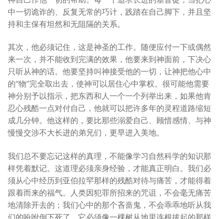
中一切诡诈的、反复无常的巧计，践踏在自己脚下，并且坚
持和主保有坦然和无阻隔的关系。
其次，他必须记住，这是神圣的工作。随便应付一下或偶然
来一次，并不能收到完满的效果，他要来到神面前，下决心
只听从神的话。他要坚持叫神接受他的一切，让神把他心中
的“物”完全取出去，使神可以居住心中掌权。很可能他需要
神分别予以指示，把东西和人一个一个列举出来，如果他肯
忍心残酷一点对付自己，他就可以把许多年的灵程道路缩短
成几分钟。他这样的，要比那些溺爱自己、顾惜感情、与神
慢慢交涉不大长进的弟兄们，更早进入美地。
我们总不要忘记这样的真理，不能像学习自然科学的知识那
样凭着默记。这道理必须亲身经验，才能真正明白。我们必
须从心中经历到亚伯拉罕那样的残酷对待与痛苦，才能得着
跟着而来的福气。人类因犯罪所招来的咒诅，不会毫无痛苦
地清除开去的；我们心中的那个吝啬鬼，不会乖乖地听从我
们的吩咐倒下死了。它必须像一棵树从地里连根拔起的那样