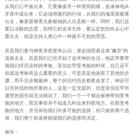
从我们心中拔出来。它要像拔牙一样觉得剧痛，血淋淋地从
牙床中拔出来；它必须用激烈的行动，从我们的魂里面被逐
出去，像基督驱逐兑换银钱的人出圣殿一样。同时，我们还
要以冷酷的态度，拒绝它的哀求乞怜，要认定把自怜从心中
轰出去，就是去掉人类心中一种最不可恕的罪恶。
若是我们要与神更亲密更有认识，便必须照着这条“撇弃”的
道路去走。若是我们已经开始了追求神的生活，祂迟早要带
领我们经历这样的考验。亚伯拉罕受考验的时候，自己还不
知道这考验有这么重要的意义，可是若是他改取了其他的步
骤，而不完全顺服神，整个的旧约历史都要改变了。神还可
以另外找到他所要的人，这是一定无疑的，但是亚伯拉罕所
遭受的损失就无法细说了。我们一个一个都会被神带到受考
验的地方，而且事前并不知道几时会来到那地方。在那受考
验的地方，并没有给我们许多可能的选择；你只能有两个选
择，我们整个前途将根据我们的选择而决定。
祷告：