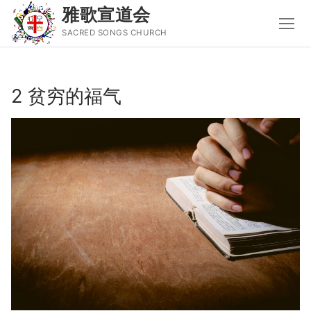
雅歌宣道会
SACRED SONGS CHURCH
Skip
to
2 贫穷的福气
content
Search
for:
主页
主日讲道
圣经导读新唱
属灵书籍
聚会信息
音乐事工