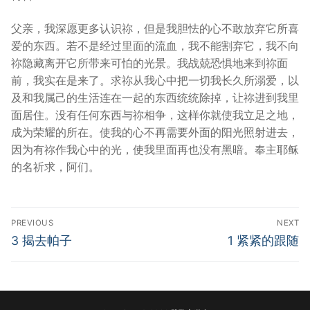
父亲，我深愿更多认识祢，但是我胆怯的心不敢放弃它所喜
爱的东西。若不是经过里面的流血，我不能割弃它，我不向
祢隐藏离开它所带来可怕的光景。我战兢恐惧地来到祢面
前，我实在是来了。求祢从我心中把一切我长久所溺爱，以
及和我属己的生活连在一起的东西统统除掉，让祢进到我里
面居住。没有任何东西与祢相争，这样你就使我立足之地，
成为荣耀的所在。使我的心不再需要外面的阳光照射进去，
因为有祢作我心中的光，使我里面再也没有黑暗。奉主耶稣
的名祈求，阿们。
Post
PREVIOUS
NEXT
navigation
Previous
Next
3 揭去帕子
1 紧紧的跟随
post:
post: