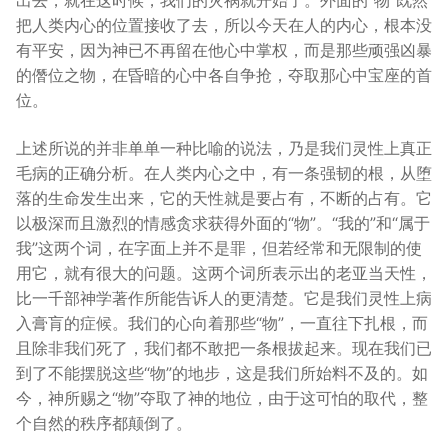
出去，就在这时候，我们的灾祸就开始了。外面的“物”既然
把人类内心的位置接收了去，所以今天在人的内心，根本没
有平安，因为神已不再留在他心中掌权，而是那些顽强凶暴
的僭位之物，在昏暗的心中各自争抢，夺取那心中宝座的首
位。
上述所说的并非单单一种比喻的说法，乃是我们灵性上真正
毛病的正确分析。在人类内心之中，有一条强韧的根，从堕
落的生命发生出来，它的天性就是要占有，不断的占有。它
以极深而且激烈的情感贪求获得外面的“物”。“我的”和“属于
我”这两个词，在字面上并不是罪，但若经常和无限制的使
用它，就有很大的问题。这两个词所表示出的老亚当天性，
比一千部神学著作所能告诉人的更清楚。它是我们灵性上病
入膏肓的症候。我们的心向着那些“物”，一直往下扎根，而
且除非我们死了，我们都不敢把一条根拔起来。现在我们已
到了不能摆脱这些“物”的地步，这是我们所始料不及的。如
今，神所赐之“物”夺取了神的地位，由于这可怕的取代，整
个自然的秩序都颠倒了。