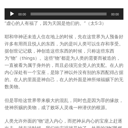
宣教事工
Audio
00:00
00:00
Player
神学研究
“虚心的人有福了，因为天国是他们的。”（太5:3）
关于我们
耶和华神还未造人住在地上的时候，先在这世界为人预备好
许多有用而且悦人的东西，为的是叫人类可以生存和享受。
据创世记记载，神创造这些东西的时候，只称这些东西
为“物”（things）。这些“物”都是为人类的需要而被造的，
一直被看为属于身外的，而且必须完全受人的支配。在人的
内心深处有一个宝座，是除了神以外没有别的东西配得占据
的。在人的里面是神自己，在人的外面是神所倾福赐下的无
数美物。
但是罪给这世界带来极大的混乱，同时也是因为罪的缘故，
使神所赐的美物，成了败坏人灵魂一种潜伏的根源。
人类允许外面的“物”进入内心，而把神从内心的宝座上赶逐