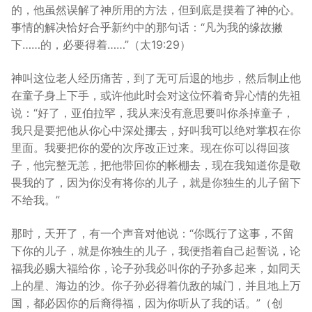
的，他虽然误解了神所用的方法，但到底是摸着了神的心。
事情的解决恰好合乎新约中的那句话：“凡为我的缘故撇
下……的，必要得着……”（太19:29）
神叫这位老人经历痛苦，到了无可后退的地步，然后制止他
在童子身上下手，或许他此时会对这位怀着奇异心情的先祖
说：“好了，亚伯拉罕，我从来没有意思要叫你杀掉童子，
我只是要把他从你心中深处挪去，好叫我可以绝对掌权在你
里面。我要把你的爱的次序改正过来。现在你可以得回孩
子，他完整无恙，把他带回你的帐棚去，现在我知道你是敬
畏我的了，因为你没有将你的儿子，就是你独生的儿子留下
不给我。”
那时，天开了，有一个声音对他说：“你既行了这事，不留
下你的儿子，就是你独生的儿子，我便指着自己起誓说，论
福我必赐大福给你，论子孙我必叫你的子孙多起来，如同天
上的星、海边的沙。你子孙必得着仇敌的城门，并且地上万
国，都必因你的后裔得福，因为你听从了我的话。”（创