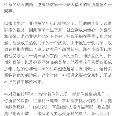
生命的动人图画，也看到这第一位蒙大福者的经历是怎么一
回事。
以撒出生时，亚伯拉罕年纪已经很老了。照他的年纪，该做
以撒的祖父，因此孩子一生下来，就立刻成为他心中的喜乐
和偶像。老态龙钟的他俯下身去，把孩子抱在手里，那时候
起，他就成了热爱儿子的一个奴隶。由于他过于爱儿子，以
致在神那方面出了事，这本是可想而知的。那个小孩子代表
着他父亲心中一切神圣的东西：神的应许、神所立的约、日
后的盼望，以及弥赛亚降临的美梦。他看着孩子从婴孩长成
少年，他的心和他儿子的生命越连越紧，直到最后，这种关
系临到危险的边缘。这个时候，神插进来要把父亲和儿子从
不洁的爱中解救出来。
神对亚伯拉罕说：“你带着你的儿子，就是你独生的儿子，
你所爱的以撒，往摩利亚地去，在我所要指示你的山上，把
他献为燔祭。”（创22:2）写圣经的人没有描写那一晚在别
是巴附近山坡上，这位老人要忍受怎样的痛苦。我们若闭目