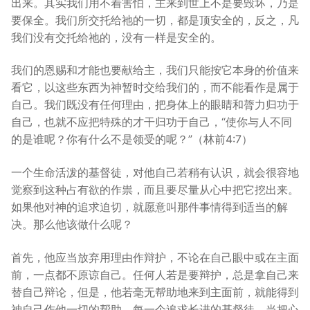
出来。其实我们用不着害怕，主来到世上不是要毁坏，乃是
要保全。我们所交托给祂的一切，都是顶安全的，反之，凡
我们没有交托给祂的，没有一样是安全的。
我们的恩赐和才能也要献给主，我们只能按它本身的价值来
看它，以这些东西为神暂时交给我们的，而不能看作是属于
自己。我们既没有任何理由，把身体上的眼睛和膂力归功于
自己，也就不应把特殊的才干归功于自己，“使你与人不同
的是谁呢？你有什么不是领受的呢？”（林前4:7）
一个生命活泼的基督徒，对他自己若稍有认识，就会很容地
觉察到这种占有欲的作祟，而且要尽量从心中把它挖出来。
如果他对神的追求迫切，就愿意叫那件事情得到适当的解
决。那么他该做什么呢？
首先，他应当放弃用理由作辩护，不论在自己眼中或在主面
前，一点都不原谅自己。任何人若是要辩护，总是拿自己来
替自己辩论，但是，他若毫无帮助地来到主面前，就能得到
神自己作他一切的帮助。每一个追求长进的基督徒，当把心