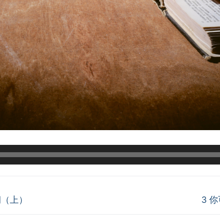
Next
悯（上）
3 
post: