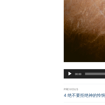
Audio
00:00
Player
Post
PREVIOUS
Previous
navigation
4 绝不要拒绝神的怜
post: