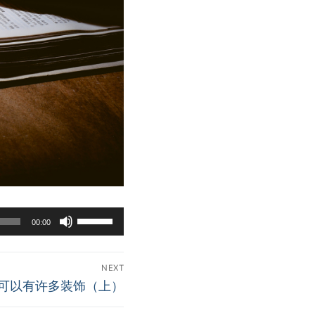
Use
00:00
Up/Down
Arrow
keys
NEXT
你可以有许多装饰（上）
to
increase