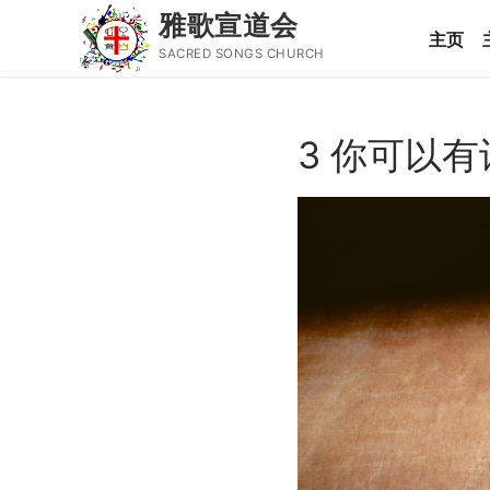
雅歌宣道会
主页
SACRED SONGS CHURCH
Skip
to
3 你可以
content
Search
for:
主页
主日讲道