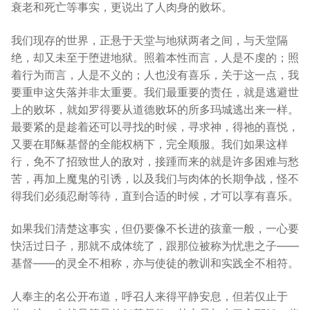
衰老和死亡等事实，更说出了人肉身的败坏。
我们现存的世界，正悬于天堂与地狱两者之间，与天堂隔
绝，却又未至于堕进地狱。照着本性而言，人是不虔的；照
着行为而言，人是不义的；人也没有喜乐，关于这一点，我
要重申这失落并非太重要。我们最重要的责任，就是逃避世
上的败坏，就如罗得要从道德败坏的所多玛城逃出来一样。
最要紧的是趁着还可以寻找的时候，寻求神，得祂的喜悦，
又要在耶稣基督的全能权柄下，完全顺服。我们如果这样
行，免不了招致世人的敌对，接踵而来的就是许多困难与愁
苦，再加上魔鬼的引诱，以及我们与肉体的长期争战，怪不
得我们必须忍耐等待，直到合适的时候，才可以享有喜乐。
如果我们清楚这事实，但仍要像不长进的孩童一般，一心要
快活过日子，那就不成体统了，跟那位被称为忧患之子——
基督——的灵全不相称，亦与使徒的教训和实践全不相符。
人奉主的名公开布道，呼召人来得平静安息，但若仅止于