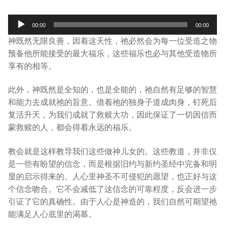
宣教事工
Audio
00:00
00:00
Player
神学研究
神既然无限良善，因着这天性，祂必然会为每一位受造之物
预备他所能接受的最大福乐，这些福乐也必与其他受造物所
关于我们
享有的相等。
此外，神既然是全知的，也是全能的，祂自然有足够的智慧
和能力去成就祂的旨意。借着祂的独身子道成肉身，钉死后
复活升夭，为我们成就了救赎大功，因此保证了一切因信而
蒙救赎的人，都会得着永远的福乐。
教会就是这样教导我们这些做神儿女的。这些教道，并非仅
是一些有盼望的信念，而是根据旧约与新约圣经中完备和明
显的启示得来的。人心里神圣不可侵犯的愿望，也正好与这
个信念吻合。它不会减低了这信念的可靠程度，反会进一步
引证了它的真确性。由于人心是神造的，我们自然可期望祂
能满足人心底里的渴慕。