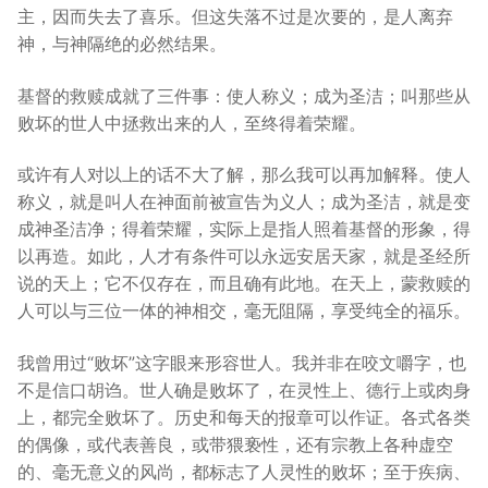
主，因而失去了喜乐。但这失落不过是次要的，是人离弃
神，与神隔绝的必然结果。
基督的救赎成就了三件事：使人称义；成为圣洁；叫那些从
败坏的世人中拯救出来的人，至终得着荣耀。
或许有人对以上的话不大了解，那么我可以再加解释。使人
称义，就是叫人在神面前被宣告为义人；成为圣洁，就是变
成神圣洁净；得着荣耀，实际上是指人照着基督的形象，得
以再造。如此，人才有条件可以永远安居天家，就是圣经所
说的天上；它不仅存在，而且确有此地。在天上，蒙救赎的
人可以与三位一体的神相交，毫无阻隔，享受纯全的福乐。
我曾用过“败坏”这字眼来形容世人。我并非在咬文嚼字，也
不是信口胡诌。世人确是败坏了，在灵性上、德行上或肉身
上，都完全败坏了。历史和每天的报章可以作证。各式各类
的偶像，或代表善良，或带猥亵性，还有宗教上各种虚空
的、毫无意义的风尚，都标志了人灵性的败坏；至于疾病、