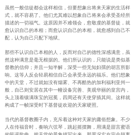
虽然一般信徒都会这样相信，但要想象出将来天家的生活样
式，就不容易了。他们尤其难以想象自己将来会承受圣经所
描述的一切福气。这原因并不难领会，愈敬虔的基督徒，就
愈认识自己的本相；而愈认识自己的本相，就愈感到自己不
配，认为自己只配下地狱。
那些不认识自己本相的人，反而对自己的德性深感满意，虽
然这种满意是毫无根据的。他们所认识的，只能说是类似基
督教的信仰；并且一知半解，深受一些无知妇孺的胡言所影
响。这等人反会轻易相信自己会承受永远的福乐。他们想象
中的天堂，不过就如没有烟雾、不再酷热的加利福利亚州一
般，自己则安居在其中一幢设备完善、美观华丽的皇宫内，
头上顶着镶满珠宝的冠冕，四周还有天使穿插其间。这样就
构成了一帧深受时下基督徒欢迎的天家硬照。
当代的基督教圈子内，充斥着这种对天家的庸俗想象。不少
人在传福音时，奏响六弦琴，跳起摇摆舞，用满是甜言蜜语
的民谣歌曲，把天堂的景象描写出来。那景况实在完全脱离