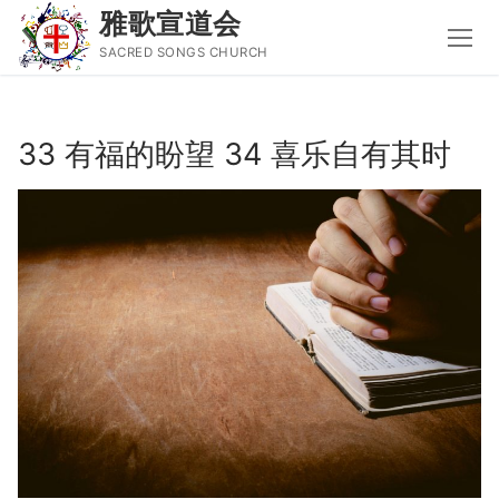
雅歌宣道会
SACRED SONGS CHURCH
Skip
to
33 有福的盼望 34 喜乐自有其时
content
Search
for:
主页
主日讲道
圣经导读新唱
属灵书籍
聚会信息
音乐事工