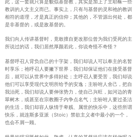
此，这一套就只算是貌似基督教，其实是加上了主耶稣一些
教训的人文主义而已。事实上，只有与基督的灵和祂的教训
相符的道理，才是真正的信仰；其他的，不管源出何处，都
是非基督的，或是敌基督的。
我们向人传讲基督时，竟敢擅自更改那位曾为我们受死的主
所说过的话，我们居然厚颜若此，你说奇怪不奇怪？
基督呼召人背负自己的十字架，我们却说人可以奉主的名暂
时享乐；祂呼召人要撇下世界，我们却保证他们在接受基督
后，就可以从世界中多得好处；主呼召人要受苦，我们却说
他们可以享受现代文明所给予的安逸；主吩咐人舍己，把自
我治死，我们却说人要伸张势力，使自己兴旺，如河边的青
翠树木，或甚至在宗教圈子内争点名气；主吩咐人要过圣洁
的生活，我们却容人纵情于卑贱、属世的快乐中，这些所谓
快乐，就连斯多亚派（Stoic）禁欲主义者中最小的一个，
也会不屑一顾。
世界的现况既然如此，敬虔、认真的基督徒应该怎样做呢？