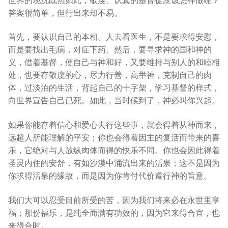
答案很简单，但行出来却不易。
首先，要认识自己的本相。人去看医生，不是要求得安慰，
而是要找出毛病，对症下药。然后，要寻求神的国和神的
义，借着基督，使自己与神和好，又要维持与别人的和睦相
处，也要存敬虔的心，尽力行善，高举神，克制自己的肉
体，过淡泊的生活，背起自己的十字架，学习基督的样式，
向世界宣告自己已死。如此，当时候到了，神必叫你兴起。
如果你能存着信心和爱心去行这些事，就会得着从神而来，
远超人所能理解的平安；你也会得着因主的复活而带来的喜
乐，它绝对与人放纵肉体而得的快乐不同。你也会因此得着
圣灵内住的安舒，有如沙漠中涌流出来的活泉；这不是因为
你求得活泉的缘故，而是因为你肯付代价遵行神的旨意。
我们大可以忍受目前所受的苦，因为我们将来必在永世里享
福；那份福乐，是纯全而满有功效的，因为它来得合宜，也
来得合时。