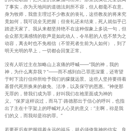
了事实，亦为天地间的道德法则所不容，但人都毫不在意。
身为牧师，我曾主理过不少教友的丧礼，这些教友的将来究
竟如何，我可说全无把握；但丧礼还未结束，死人就似乎已
踏进天家了。我从来都坚持绝不在这种假象上多说一句，但
会众那充满感情的歌声是如此动人，令吊慰的人也不禁为之
动容，离去时也不免相信（不管死者生前为人如何），到了
明天光明的早上，一切都会回复正常。
没有人听过主在加略山上哀痛的呼喊——“我的神，我的
神，为什么离弃我？”——而不感到自己罪恶深重，还寄望
于时下流行信仰所给予我们的朦胧远景。这些人坚持要得着
基督代死所换来的赦免、洁净，以及保守的恩惠。“神使那
无罪的，替我们成为罪，好叫我们在祂里面成为神的
义。”保罗这样说过，而马丁·路德那出于信心的呼叫，也指
出了主在十字架上的呼喊对人心灵的意义：“主啊，祢是我
们的义，而我却是祢的罪。”
若要死后有把握得着永远的福乐，就必须倚靠神的信实、良