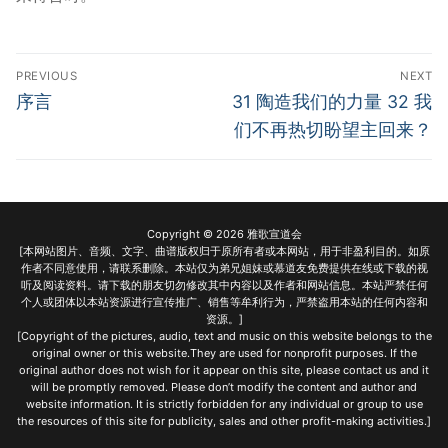
Post
PREVIOUS
NEXT
navigation
Previous
Next
序言
31 陶造我们的力量 32 我
post:
post:
们不再热切盼望主回来？
Copyright © 2026 雅歌宣道会
[本网站图片、音频、文字、曲谱版权归于原所有者或本网站，用于非盈利目的。如原
作者不同意使用，请联系删除。本站仅为弟兄姐妹或慕道友免费提供在线或下载的视
听及阅读资料。请下载的朋友切勿修改其中内容以及作者和网站信息。本站严禁任何
个人或团体以本站资源进行宣传推广、销售等牟利行为，严禁盗用本站的任何内容和
资源。]
[Copyright of the pictures, audio, text and music on this website belongs to the
original owner or this website.They are used for nonprofit purposes. If the
original author does not wish for it appear on this site, please contact us and it
will be promptly removed. Please don’t modify the content and author and
website information. It is strictly forbidden for any individual or group to use
the resources of this site for publicity, sales and other profit-making activities.]