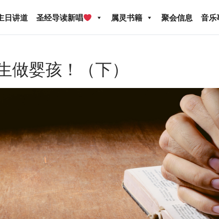
主日讲道
圣经导读新唱
属灵书籍
聚会信息
音乐
一生做婴孩！（下）
圣经导读新唱
属灵书籍
聚会信息
音乐事工
宣
关于我们