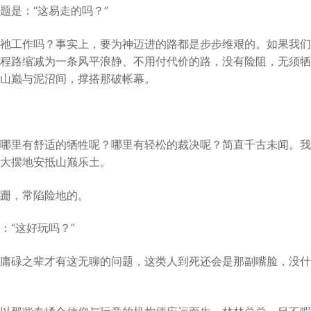
题是：“这易走的吗？”
祂工作吗？事实上，要为神迈进的路都是步步维艰的。如果我们
程路缩减为一条风平浪静、不用付代价的路，没有险阻，无须牺
山巅与泥沼间，撑搭那破帐幕。
哪里有舒适的牺牲呢？哪里有轻松的裁决呢？简直千古未闻。我
大摆地安抵山巅乐土。
跚，常陷险地的。
：“这好玩吗？”
庸碌之辈才有这无聊的问题，这类人到死还会是那副嘴脸，没什