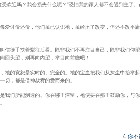
这受欢迎吗？我会损失什么呢？”恐怕我的家人都不会遇到主了
每爱讨价还价，他们虽已认识祂，虽经历了改变，但还不改平庸
叫信徒手扶着犁往后看。除非我们不再注目自己，除非我们仰望
间回头望，别再向内望，举目向前瞻吧！
，祂的宽恕是实时的、完全的。祂的宝血把我们从灰尘中抬举起
一切，都是借神赦宥的爱而来的。
是我们所能测透的。你在哪里滞留，祂便要在那里鼓励你，与你
。
Next
4 你