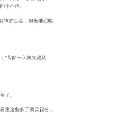
or
问个不停。
decrease
volume.
虽有神的生命，但当祂召唤
：“背起十字架来跟从
车了。
看重这些多于属灵福分，