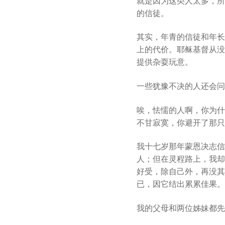
就是因为这类人太多，所
的信徒。
其实，年青的信徒和年长
上的代价。耶稣基督从没
提供杂耍玩意。
一些犹豫不决的人还会问
唉，怯懦的人啊，你为什
不甘寂寞，你避开了那只
我十七岁那年蒙恩决志信
人；但在灵程路上，我却
好受，除自己外，再没其
已，因它结出累累佳果。
我的父母和两位姊妹都先