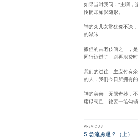
如果当时我问：“主啊，
怜悯却如影随形。
神的众儿女常犹豫不决，
的滋味！
撒但的古老伎俩之一，是
同行迈进了。别再浪费时
我们的过往，主应付有余
的人，我们今日所拥有的
神的美善，无限奇妙，不
庸碌苟且，祂要一笔勾销
Post
PREVIOUS
Previous
navigation
5 急流勇退？（上）