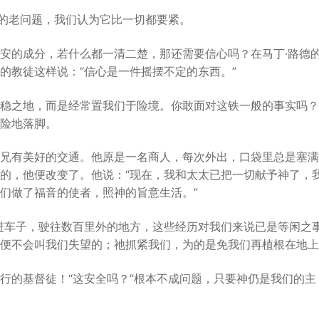
心的老问题，我们认为它比一切都要紧。
安的成分，若什么都一清二楚，那还需要信心吗？在马丁·路德
的教徒这样说：“信心是一件摇摆不定的东西。”
稳之地，而是经常置我们于险境。你敢面对这铁一般的事实吗？
险地落脚。
兄有美好的交通。他原是一名商人，每次外出，口袋里总是塞满
的，他便改变了。他说：“现在，我和太太已把一切献予神了，
们做了福音的使者，照神的旨意生活。”
进车子，驶往数百里外的地方，这些经历对我们来说已是等闲之
便不会叫我们失望的；祂抓紧我们，为的是免我们再植根在地上
行的基督徒！“这安全吗？”根本不成问题，只要神仍是我们的