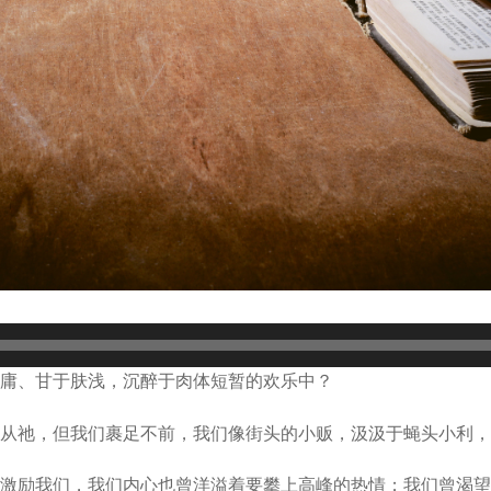
庸、甘于肤浅，沉醉于肉体短暂的欢乐中？
从祂，但我们裹足不前，我们像街头的小贩，汲汲于蝇头小利，
激励我们，我们内心也曾洋溢着要攀上高峰的热情；我们曾渴望