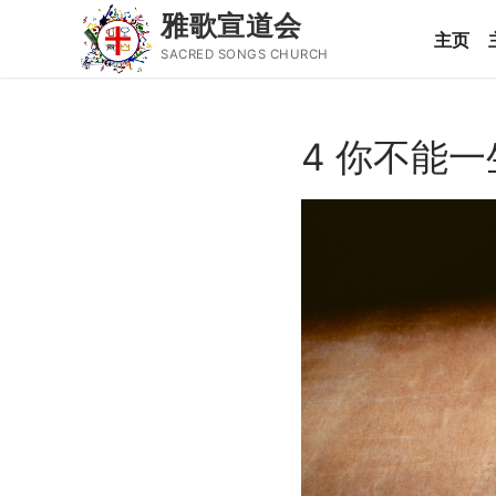
雅歌宣道会
主页
SACRED SONGS CHURCH
Skip
to
4 你不能
content
Search
for:
主页
主日讲道