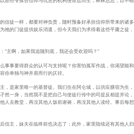
以那些专揉合信仰与玩意的机构便应运而生，林林总总，目不暇
的信徒一样，都要对神负责，随时预备好承担信仰所带来的诸多
为祂的门徒提供娱乐消遣，但今天我们为求得着这些平庸之徒，
：“主啊，如果我追随到底，我还会受欢迎吗？”
么事事要得群众的认可与支持呢？你害怕孤军作战，你渴望能和
容你单独与神并肩而行的仄径。
主，是家里唯一的基督徒。我们住在阿仑城，以供应膳宿为生，
孑然一身，当然我不是把自己与使徒行传中的司提反相提并论，
他人去教堂，再没其他人饭前谢祷，再没其他人读经。事后每想
后信主，妹夫在临终前也决志了；此外，家里陆续还有其他人归