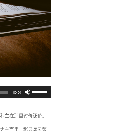
Use
00:00
Up/Down
Arrow
keys
和主在那里讨价还价。
to
increase
为主而用，彰显属灵荣