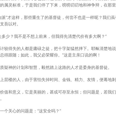
的属灵标准，于是我们停了下来，唠唠叨叨地和神争辩，在那里
由派”才这样，那些重生了的基督徒，何尝不也是一样呢？我们
支吾以对。
失多少？我不是不想上前来，但我得先清楚代价有多大啊？”
计较得失的人都是庸碌之徒，把十字架猛然摔下。耶稣清楚地说
总得跟随；如此，我父必荣耀你。”这是主亲口说的啊！
质疑神的计划和智慧，毅然踏上这路的人才是委身的基督徒。
上层楼的人，由于害怕失掉时间、金钱、精力、友情，便蓦地剎
价值和意义，它是美丽的，甚或可存至永恒；但问题是，若我们
。
一个关心的问题是：“这安全吗？”