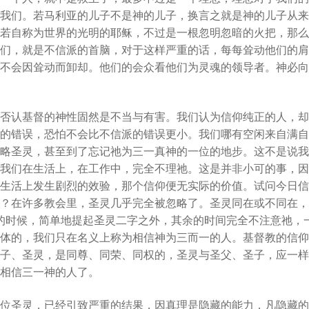
我们。若马利亚的儿子不是神的儿子，换言之就是神的儿子从来
若自称为世界的光明的耶稣，不过是一根忽明忽暗的火把，那么
们，就是不信派的首脑，对于这样严重的话，每每耸动他们的肩
不会因耸动而卸却。他们的会众看他们为灵魂的领导者。神必向
否认基督的神性固然是不当与有害。我们认为信仰纯正的人，却
的错误，恐怕不会比不信派的错误更小。我们哪有空闲来自满自
略圣灵，甚至到了忘记祂为三一真神的一位的地步。这不是说我
我们在生活上，在工作中，完全不理祂。这是并非小可的事，因
生活上发生剧烈的效验，那个信仰便无实际的价值。试问今日信
？在许多教会里，圣灵几乎完全被忽略了。圣灵同在或不同在，
福”的时候，简单地提起圣灵二字之外，其余的时间完全不注意祂
体的，我们只在名义上称为相信神为三而一的人。基督教的信仰
子、圣灵，是同尊、同荣、同权的，圣灵与圣父、圣子，应一样
相信三一神的人了。
位圣灵，已经引致严重的结果，因真理是隐藏的能力，凡隐藏的