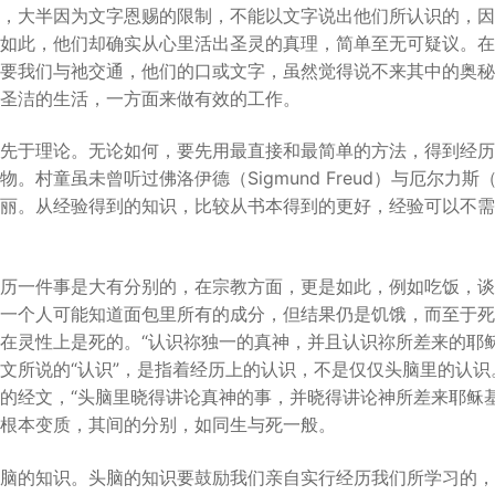
，大半因为文字恩赐的限制，不能以文字说出他们所认识的，因
如此，他们却确实从心里活出圣灵的真理，简单至无可疑议。在
要我们与祂交通，他们的口或文字，虽然觉得说不来其中的奥秘
圣洁的生活，一方面来做有效的工作。
先于理论。无论如何，要先用最直接和最简单的方法，得到经历
村童虽未曾听过佛洛伊德（Sigmund Freud）与厄尔力斯（Have
丽。从经验得到的知识，比较从书本得到的更好，经验可以不需
历一件事是大有分别的，在宗教方面，更是如此，例如吃饭，谈
一个人可能知道面包里所有的成分，但结果仍是饥饿，而至于死
在灵性上是死的。“认识祢独一的真神，并且认识祢所差来的耶
经文所说的“认识”，是指着经历上的认识，不是仅仅头脑里的认识
的经文，“头脑里晓得讲论真神的事，并晓得讲论神所差来耶稣基
根本变质，其间的分别，如同生与死一般。
脑的知识。头脑的知识要鼓励我们亲自实行经历我们所学习的，