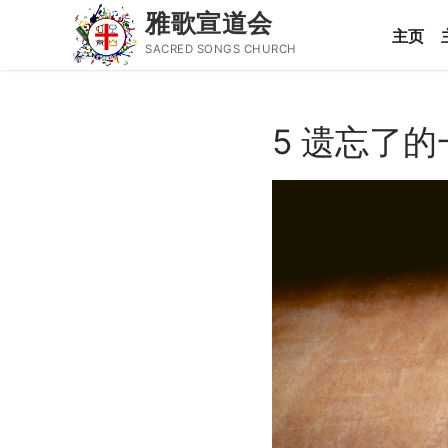
雅歌宣道会
主页
SACRED SONGS CHURCH
Skip
to
5 遗忘了的
content
Search
for:
主页
主日讲道