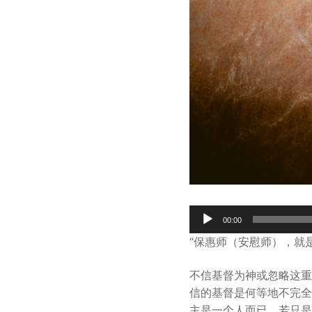
Audio
00:00
Player
“保惠师（安慰师），就
不信基督为神或忽略这重
信的基督是何等地不完全
主是一个人而已，若只是