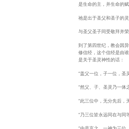
是生命的主，并生命的赋
祂是出于圣父和圣子的灵
与圣父圣子同受敬拜并荣
到了第四世纪，教会因异
修信经，这个信经是由谁
是关于圣灵神性的话：
“盖父一位，子一位，圣
“然父、子、圣灵乃一体
“此三位中，无分先后，
“乃三位皆永远同在与同等
“由是言之，一神为三位