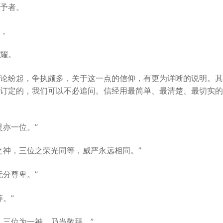
予者。
，
耀。
论纷起，争执颇多，关于这一点的信仰，有更为详晰的说明。其
订定的，我们可以不必追问。信经用最简单、最清楚、最切实的
灵亦一位。”
之神，三位之荣光同等，威严永远相同。”
无分尊卑。”
。”
，三位为一神，乃当敬拜。”