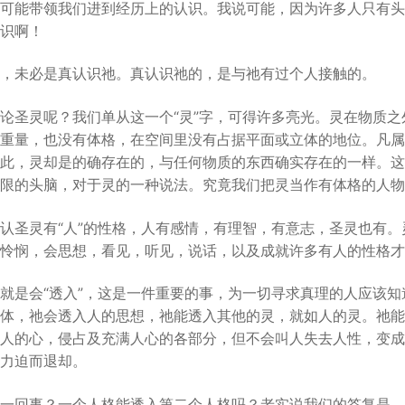
可能带领我们进到经历上的认识。我说可能，因为许多人只有头
识啊！
，未必是真认识祂。真认识祂的，是与祂有过个人接触的。
论圣灵呢？我们单从这一个“灵”字，可得许多亮光。灵在物质
重量，也没有体格，在空间里没有占据平面或立体的地位。凡属
此，灵却是的确存在的，与任何物质的东西确实存在的一样。这
限的头脑，对于灵的一种说法。究竟我们把灵当作有体格的人物
认圣灵有“人”的性格，人有感情，有理智，有意志，圣灵也有。
怜悯，会思想，看见，听见，说话，以及成就许多有人的性格才
就是会“透入”，这是一件重要的事，为一切寻求真理的人应该
体，祂会透入人的思想，祂能透入其他的灵，就如人的灵。祂能
人的心，侵占及充满人心的各部分，但不会叫人失去人性，变成
力迫而退却。
一回事？一个人格能透入第二个人格吗？老实说我们的答复是，