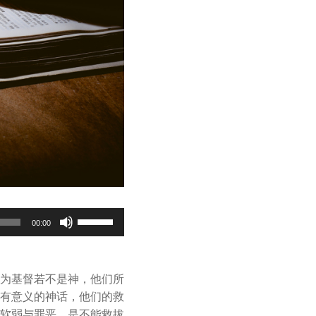
Use
00:00
Up/Down
Arrow
keys
为基督若不是神，他们所
to
有意义的神话，他们的救
increase
软弱与罪恶，是不能救拔