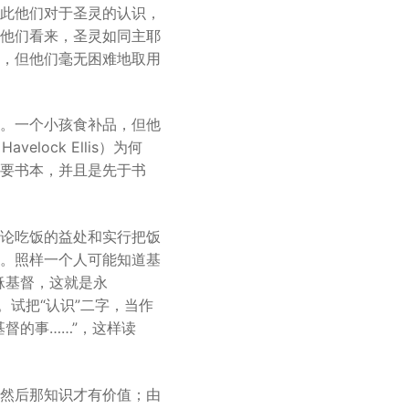
此他们对于圣灵的认识，
他们看来，圣灵如同主耶
，但他们毫无困难地取用
。一个小孩食补品，但他
lock Ellis）为何
要书本，并且是先于书
论吃饭的益处和实行把饭
。照样一个人可能知道基
稣基督，这就是永
。试把“认识”二字，当作
督的事……”，这样读
然后那知识才有价值；由