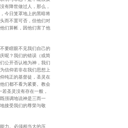
or
没有降世做过人，那么，
decrease
，今日笼罩地上的黑暗将
volume.
头而不置可否，但他们对
他们算帐，因他们害了他
不要瞎眼不见我们自己的
庆呢？我们的错误（或简
们公开否认祂为神，我们
为信仰若非在我们思想上
仰纯正的基督徒，圣灵在
他们都不看为紧要。教会
，一若圣灵没有存在一般，
既强调地说神是三而一
地接受我们的尊荣与敬
能力。必须相当大的压