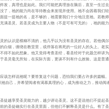
炸发，真理也是如此。我们可能把真理放在脑后，直至一生过去
没了，祂的能力尚在等待教会来发现并使用。祂不会因着我们轻
面提一提祂的名，是不够的，祂需要我们十分地注意祂。若教师
充满圣灵。若圣灵成为主要人物（不是可有可无的），祂的能力
灵的认识是模糊不清的，他几乎以为没有圣灵的存在。若他偶尔
的白烟，缠绕在教堂里，或停落在将死的一位好人的头上。老实
不得不如此想象。他又觉得考查圣经，看圣经对于此题怎样讲为
于圣灵毫无所知，在实际方面，更谈不到有什么效验。这是普通
应该怎样说祂呢？要答复这个问题，恐怕我们要占许多的篇幅。
识祂自己，并希望阅者有渴慕真理的心，成为推动之力，推动阅
圣徒越享受圣灵能力的，越少讲论圣灵。这不是说他们不提起圣
前的圣徒确实行在圣灵里面，但他们不解释圣灵是什么。有了圣