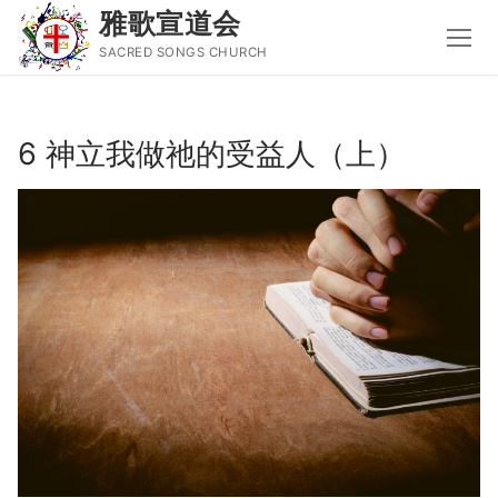
雅歌宣道会
SACRED SONGS CHURCH
Skip
to
6 神立我做祂的受益人（上）
content
Search
for:
主页
主日讲道
圣经导读新唱
属灵书籍
聚会信息
音乐事工