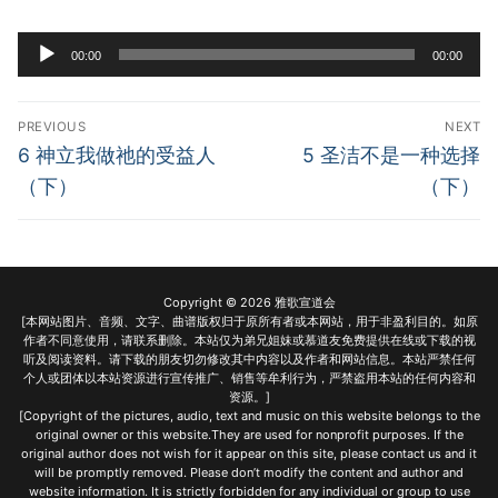
宣教事工
Audio
00:00
00:00
Player
神学研究
Post
关于我们
PREVIOUS
NEXT
navigation
Previous
Next
6 神立我做祂的受益人
5 圣洁不是一种选择
post:
post:
（下）
（下）
Copyright © 2026 雅歌宣道会
[本网站图片、音频、文字、曲谱版权归于原所有者或本网站，用于非盈利目的。如原
作者不同意使用，请联系删除。本站仅为弟兄姐妹或慕道友免费提供在线或下载的视
听及阅读资料。请下载的朋友切勿修改其中内容以及作者和网站信息。本站严禁任何
个人或团体以本站资源进行宣传推广、销售等牟利行为，严禁盗用本站的任何内容和
资源。]
[Copyright of the pictures, audio, text and music on this website belongs to the
original owner or this website.They are used for nonprofit purposes. If the
original author does not wish for it appear on this site, please contact us and it
will be promptly removed. Please don’t modify the content and author and
website information. It is strictly forbidden for any individual or group to use