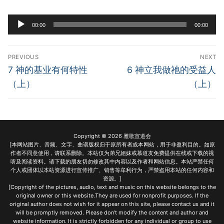
宣教事工
Audio
00:00
00:00
Player
神学研究
Post
关于我们
PREVIOUS
NEXT
navigation
Previous
Next
7 神的基业有何特性
6 神立我做祂的受益人
post:
post:
（上）
（上）
Copyright © 2026 雅歌宣道会
[本网站图片、音频、文字、曲谱版权归于原所有者或本网站，用于非盈利目的。如原
作者不同意使用，请联系删除。本站仅为弟兄姐妹或慕道友免费提供在线或下载的视
听及阅读资料。请下载的朋友切勿修改其中内容以及作者和网站信息。本站严禁任何
个人或团体以本站资源进行宣传推广、销售等牟利行为，严禁盗用本站的任何内容和
资源。]
[Copyright of the pictures, audio, text and music on this website belongs to the
original owner or this website.They are used for nonprofit purposes. If the
original author does not wish for it appear on this site, please contact us and it
will be promptly removed. Please don’t modify the content and author and
website information. It is strictly forbidden for any individual or group to use