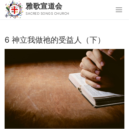
雅歌宣道会
SACRED SONGS CHURCH
Skip
to
6 神立我做祂的受益人（下）
content
Search
for:
主页
主日讲道
圣经导读新唱
属灵书籍
聚会信息
音乐事工