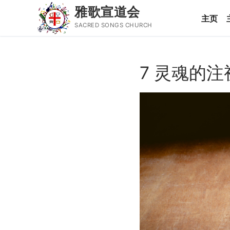
雅歌宣道会
主页
SACRED SONGS CHURCH
Skip
to
7 灵魂的注
content
Search
for:
主页
主日讲道