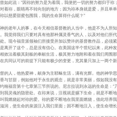
曾如此说：“因祢的努力是为着我，我便把一切的努力都归于祢
对着祢，眼睛再不转向别的地方；因为祢本身就是爱，并且单单
祢以慈爱甜蜜包围我，我的生命算得什么呢？”
神的老年人的事，在今天相信基督教的人当中，他是不为人所知
。我觉得我们只要对具有他那种属灵香气的人，以及对他们所代
处。现今福音派领袖们所接受并加以赞许的基督教作品，必须紧
是离开了这个，总是没有信心。在美国这半个世纪以来，此种发
相效法着极其刻板的奉献生活，极其努力地附和着在我们周围那
在共同认可的前提下只能有极少的变更，充其量只加上一两个新
督的人，他热爱神，献身为主耶稣生活，满有光辉。他的神学思
香与甘甜，例如他对于永生的观念，就是非常美丽，假如我没有
约翰福音第十七章第三节所说的。尼古拉说到永远的生命是：“
到我灵魂的隐密处。在祢来说，注视就是赐下生命，就是不断地
叫我燃烧起对祢的爱。祢的爱不断地在我里面燃烧，借此培养我
滋润，使生命的泉源注入我们里面；因不断地注入，使生命增长