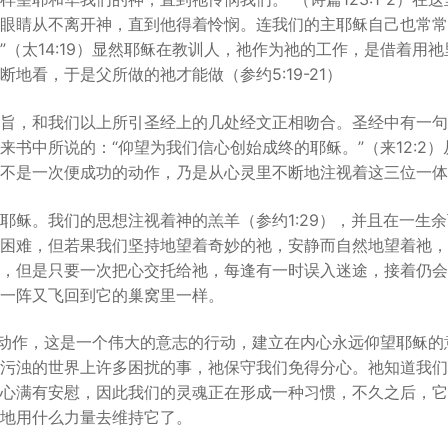
眼睛从不离开神，直到他得着怜悯。连我们的主耶稣自己也常常
”（太14:19）显然耶稣在教训人，祂作为祂的工作，是借着用
地看，于是父所做的祂才能做（参约5:19-21）
旨，和我们以上所引圣经上的几处经文正相吻合。圣经中有一句
来书中所说的：“仰望为我们信心创始成终的耶稣。”（来12:2
不是一次便成功的动作，乃是从心灵里不断地注视着这三位一体
耶稣。我们的思想注视着神的羔羊（参约1:29），并且在一生
困难，但若果我们坚持地望着奇妙的祂，安静而自然地望着祂，
，但是只要一次把心交托给祂，每逢有一时误入迷途，接着仍会
一阵又飞回到它的巢窝里一样。
的动作，这是一个伟大的意志的行动，建立在内心永远仰望耶稣
污浊的世界上许多困扰的事，祂保守我们免得分心。祂知道我们
心满有安慰，因此我们的灵魂正在形成一种习惯，不久之后，它
地用什么力量去维持它了。