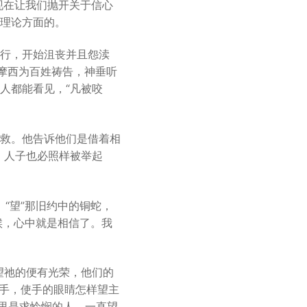
现在让我们抛开关于信心
理论方面的。
行，开始沮丧并且怨渎
）摩西为百姓祷告，神垂听
人都能看见，“凡被咬
救。他告诉他们是借着相
，人子也必照样被举起
。“望”那旧约中的铜蛇，
时候，心中就是相信了。我
望祂的便有光荣，他们的
的手，使手的眼睛怎样望主
这里是求怜悯的人，一直望