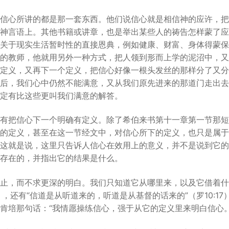
信心所讲的都是那一套东西。他们说信心就是相信神的应许，把
神言语上。其他书籍或讲章，也是举出某些人的祷告怎样蒙了应
关于现实生活暂时性的直接恩典，例如健康、财富、身体得蒙保
的教师，他就用另外一种方式，把人领到形而上学的泥沼中，又
定义，又再下一个定义，把信心好像一根头发丝的那样分了又分
后，我们心中仍然不能满意，又从我们原先进来的那道门走出去
定有比这些更叫我们满意的解答。
有把信心下一个明确有定义。除了希伯来书第十一章第一节那短
的定义，甚至在这一节经文中，对信心所下的定义，也只是属于
这就是说，这里只告诉人信心在效用上的意义，并不是说到它的
存在的，并指出它的结果是什么。
止，而不求更深的明白。我们只知道它从哪里来，以及它借着什
8），还有“信道是从听道来的，听道是从基督的话来的”（罗10:1
肯培那句话：“我情愿操练信心，强于从它的定义里来明白信心。