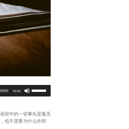
Use
00:00
Up/Down
Arrow
keys
圣经中的一切事先是毫无
to
，也不需要为什么作辩
increase