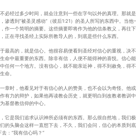
不必经过多少时间，就会注意到一些在字句以外的真理。那就是
，渗透到“被圣灵感动”（彼后1:21）的圣人所写的东西中。当
，作一个简明的摘要。这些摘要即将作为他的信条教义，再往下
，正在寻找圣经上实际所教导人的，到底是些什么东西。
于最高的，就是信心。他很容易便看到圣经对信心的重视，决不
生命中最重要的东西。除非有信，人便不能得神的喜悦。信心能
中任何一个地方。没有信心，就不能亲近神，得不到赦免，得不
生命。
一章时，他看见对于有信心的人的赞美，也不会以为奇怪。他或
作有力的辩护，如果他再读教会历史，就更明白到改教者教训中
为基督教信仰的中心。
，它是我们追求认识神所必须有的东西。那么很自然地，我们极
们的头脑会这样一直想下去，不久，我们会问，信心的本质到底
去：“我有信心吗？”