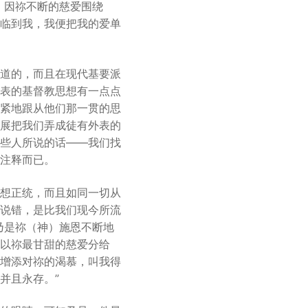
；因祢不断的慈爱围绕
临到我，我便把我的爱单
道的，而且在现代基要派
表的基督教思想有一点点
紧地跟从他们那一贯的思
展把我们弄成徒有外表的
些人所说的话——我们找
注释而已。
想正统，而且如同一切从
说错，是比我们现今所流
乃是祢（神）施恩不断地
以祢最甘甜的慈爱分给
增添对祢的渴慕，叫我得
并且永存。”