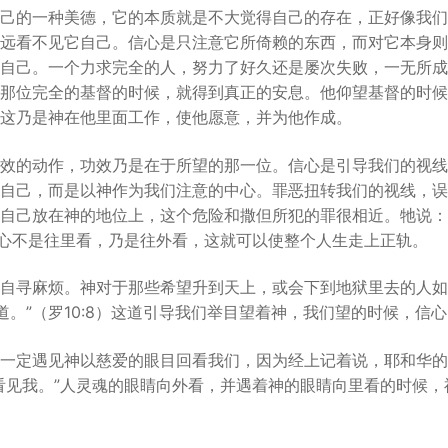
己的一种美德，它的本质就是不大觉得自己的存在，正好像我们
远看不见它自己。信心是只注意它所倚赖的东西，而对它本身则
自己。一个力求完全的人，努力了好久还是屡次失败，一无所成
那位完全的基督的时候，就得到真正的安息。他仰望基督的时候
这乃是神在他里面工作，使他愿意，并为他作成。
效的动作，功效乃是在于所望的那一位。信心是引导我们的视线
自己，而是以神作为我们注意的中心。罪恶扭转我们的视线，误
自己放在神的地位上，这个危险和撒但所犯的罪很相近。牠说：
3）信心不是往里看，乃是往外看，这就可以使整个人生走上正轨。
自寻麻烦。神对于那些希望升到天上，或会下到地狱里去的人如
道。”（罗10:8）这道引导我们举目望着神，我们望的时候，信
一定遇见神以慈爱的眼目回看我们，因为经上记着说，耶和华的
看见我。”人灵魂的眼睛向外看，并遇着神的眼睛向里看的时候