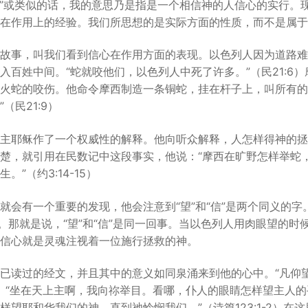
…”或类似的话，我的意思乃是指是一个相信神的人信心的实行。
在作用上的经验。我们所思想的是实际方面的性质，而不是属于
故事，叫我们看到信心在作用方面的表现。以色列人因为道路难
入百姓中间。“蛇就咬他们，以色列人中死了许多。”（民21:6
火蛇的咬伤。他命令摩西制造一条铜蛇，挂在杆子上，叫所有的
（民21:9）
主耶稣作了一个权威性的解释。他向听众解释，人怎样得神的拯
楚，就引用在民数记中这段事实，他说：“摩西在旷野怎样举蛇
”（约3:14-15）
就会有一个重要的发现，他会注意到“望”和“信”是两个同义的字
督。那就是说，“望”和“信”是同一回事。当以色列人用肉眼望的
信心就是灵魂注视着一位施行拯救的神。
已读过的经文，并且其中的意义如同泉涌来到他的心中。“凡仰
:5）“坐在天上主啊，我向祢举目。看哪，仆人的眼睛怎样望主人
样望耶和华我们的神，直到祂怜悯我们。”（诗篇123:1-2）在