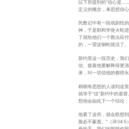
以下所提到的“信心是…
定义的概念，来思想信心
民数记中有一段戏剧性的
神，于是耶和华使火蛇进
了就给他们一个救法应付
的，一望这铜蛇就活了。”
新约里这一段历史，我们
信。接着他要解释得更清
来，叫一切信他的都得永生。
稍稍有思想的人读到这里
就等于“信”新约中的基
想他会如此下一个结论：
他看了这些，就会联想到
脸必不蒙羞。”（诗34
母的手，我们的眼睛也照