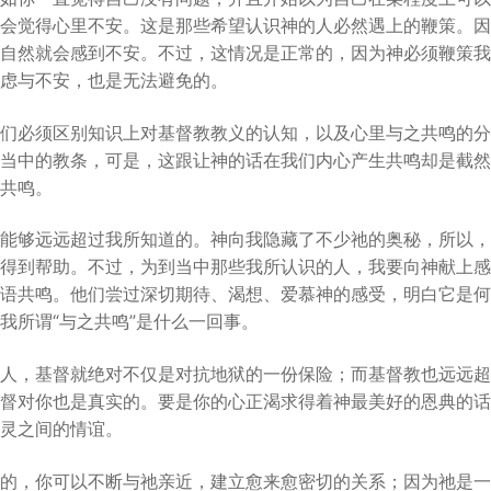
会觉得心里不安。这是那些希望认识神的人必然遇上的鞭策。因
自然就会感到不安。不过，这情况是正常的，因为神必须鞭策我
虑与不安，也是无法避免的。
们必须区别知识上对基督教教义的认知，以及心里与之共鸣的分
当中的教条，可是，这跟让神的话在我们内心产生共鸣却是截然
共鸣。
能够远远超过我所知道的。神向我隐藏了不少祂的奥秘，所以，
得到帮助。不过，为到当中那些我所认识的人，我要向神献上感
语共鸣。他们尝过深切期待、渴想、爱慕神的感受，明白它是何
我所谓“与之共鸣”是什么一回事。
人，基督就绝对不仅是对抗地狱的一份保险；而基督教也远远超
督对你也是真实的。要是你的心正渴求得着神最美好的恩典的话
灵之间的情谊。
的，你可以不断与祂亲近，建立愈来愈密切的关系；因为祂是一