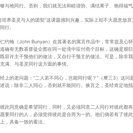
够与祂同行。否则，我们就无法和睦谐协、满结果子、饱得福气
何培养圣灵与人的团契”这课题感到兴趣，实际上却不大愿意放
同行。
约翰（John Bunyan）在其著名的寓言作品中，常常提及
道确有无数基督徒企图在同一处境中应付雨个目标，这确是艰巨
既容许主干预他们的做法，又自行干预主的做法。可是，除非我
充满、与圣灵同行这方面的事情。
经上的老问题：“二人若不同心，岂能同行呢？”（摩三3）这问
述说：除非二人同心，否则就不能同行。换言之，圣经肯定地指
彼此同意确是希望同行，同时，又必须同意二人同行对彼此都有
愿要同行的人，必须觉得彼此是合而为一的。他们倘若有了彼此
上，具备一致的看法。