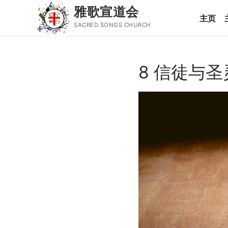
雅歌宣道会
主页
SACRED SONGS CHURCH
Skip
to
8 信徒与
content
Search
for:
主页
主日讲道