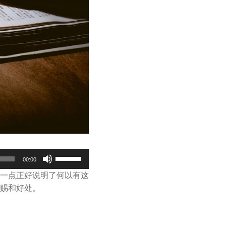
Use
00:00
Up/Down
一点正好说明了何以有这
Arrow
赐和好处。
keys
to
increase