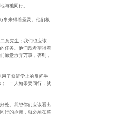
or
地与祂同行。
decrease
volume.
弃万事来得着圣灵。他们根
心怀二意先生；我们也应该
的任务。他们既希望得着
们愿意放弃万事，否则，
题用了修辞学上的反问手
出，二人如果要同行，就
好处。我想你们应该看出
同行的承诺，就必须在整