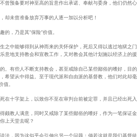
不曾预备要对神至高的旨意作出承诺、奉献与委身，他们仍然心
，却未曾准备放弃万事的人逐一加以分析吧！
趣的，乃是其“保险”价值。
生之中能够得到从神而来的关怀保护，死后又得以逃过地狱之门
乐意地支持教会和宣教工作，又对教会其他计划施以经济上的援
的。有些人不断支持教会，甚至戒除自己某些鄙俗的嗜好，目的
，希望从中得益。至于现代派和自由派的基督教，他们对此却毫
价值。
死在十字架上，以致你不至在审判台前被定罪，并且已经出死入
得颇教人满意，同时又戒除了某些鄙俗的嗜好，作为一笔保证金
你上天堂去呢？
说法，因为这似乎会引伸出另一个问题：倘若这就是我们基督徒