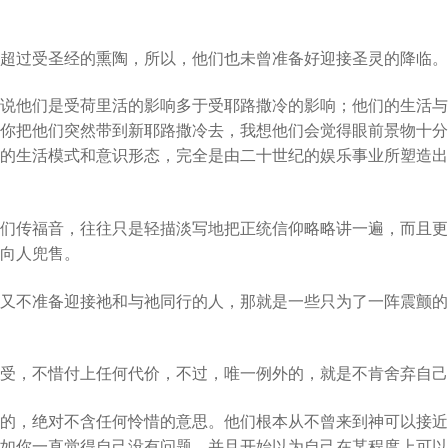
超过受圣经的熏陶，所以，他们也未曾准备好迎接圣灵的降临。
说他们是受荷里活的影响多于受耶路撒冷的影响；他们的生活与
你把他们突然带到新耶路撒冷去，我想他们会觉得眼前景物十分
的生活模式和意识形态，完全是由二十世纪的娱乐事业所塑造出
们传福音，往往只是轻描淡写地把正统信仰略略讲一遍，而且更
向人兜售。
又不准备迎接祂和与祂同行的人，那就是一些只为了一阵震颤的
受，不惜付上任何代价，不过，唯一例外的，就是不肯舍弃自己
的，绝对不含任何怜惜的意思。他们根本从不曾来到神可以接近
如你一直觉得自己没有问题，并且开始以为自己在某程度上可以