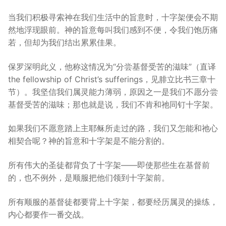
当我们积极寻索神在我们生活中的旨意时，十字架便会不期
然地浮现眼前。神的旨意每叫我们感到不便，令我们饱历痛
若，但却为我们结出累累佳果。
保罗深明此义，他称这情况为“分尝基督受苦的滋味”（直译
the fellowship of Christ’s sufferings，见腓立比书三章十
节）。我坚信我们属灵能力薄弱，原因之一是我们不愿分尝
基督受苦的滋味；那也就是说，我们不肯和祂同钉十字架。
如果我们不愿意踏上主耶稣所走过的路，我们又怎能和祂心
相契合呢？神的旨意和十字架是不能分割的。
所有伟大的圣徒都背负了十字架——即使那些生在基督前
的，也不例外，是顺服把他们领到十字架前。
所有顺服的基督徒都要背上十字架，都要经历属灵的操练，
内心都要作一番交战。