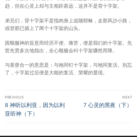
趋，但在心灵上却与主相距甚远，这并不是背十字架。
弟兄们，背十字架不是指肉身上追随耶稣，走那风沙小路，
或登那已插上了两个十字架的山头。
因顺服神的旨意而经历不便、痛苦，便是我们的十字架。先
哲先贤多次地指出，全心顺服会叫十字架骤然而降。
与基督合一的意思是：与祂同钉十字架，与祂同复活。别忘
了，十字架过后便是大能的复活、荣耀的显现。
Post
PREVIOUS
NEXT
navigation
Previous
Next
8 神听以利亚，因为以利
7 心灵的黑夜（下）
post:
post:
亚听神（下）