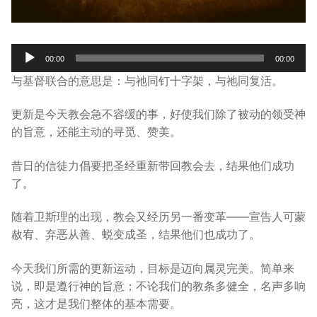
宣教事工
神学研究
Audio
00:00
00:00
Player
关于我们
与基督联合的意思是：与祂同钉十字架，与祂同复活。
更新是今天教会急不容缓的事，好使我们除了被动的领受神
的旨意，还能主动的寻觅、赞美。
昔日的信徒力倡要把圣经重新带回教会去，结果他们成功
了。
随着卫斯理的出现，教会又经历另一番变革——宣告人可蒙
赦宥、弃恶从善、蜕变成圣，结果他们也成功了。
今天我们所需的更新运动，目标是迈向属灵完美。简单来
说，即是遵行神的旨意；不论我们的教条多健全，名声多响
亮，这才是我们整体的基本需要。