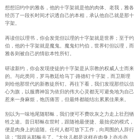
想想旧约中的雅各，他的十字架就是他的肉体、老我，雅各
经历了一段长时间才识透自己的本相，承认他自己就是那十
字架。
再读但以理书，你会发觉但以理的十字架就是世界；至于约
伯，他的十字架就是魔鬼。魔鬼钉约伯，世界钉但以理，而
雅各则被自己的情欲本性所钉。
研读新约，你会发现使徒的十字架是从宗教的权威人士而来
的。与此类同，罗马教廷给马丁·路德钉十字架，而卫斯理
则给他那世代的新教徒所钉。再往下看，我们发现那些以信
心为旗，以服膺神旨为依归的伟大心灵都无可避免地为自己
惹来一身麻烦，饱历痛苦，但最终都能结出累累佳果来。
别以为一味地尾随耶稣，我们便可不费吹灰之力走上壮烈牺
牲之途。昔日耶稣在世时，跟随祂最便捷、最拙劣的模式，
便是肉身上的追随。任何人都可放下工作，向周围的人辞行
说：“我跟从耶稣去了。”大伙儿都是这样在肉身上亦步亦