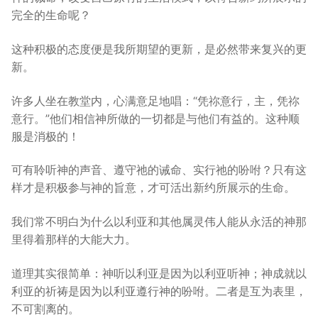
完全的生命呢？
这种积极的态度便是我所期望的更新，是必然带来复兴的更
新。
许多人坐在教堂内，心满意足地唱：“凭祢意行，主，凭祢
意行。”他们相信神所做的一切都是与他们有益的。这种顺
服是消极的！
可有聆听神的声音、遵守祂的诫命、实行祂的吩咐？只有这
样才是积极参与神的旨意，才可活出新约所展示的生命。
我们常不明白为什么以利亚和其他属灵伟人能从永活的神那
里得着那样的大能大力。
道理其实很简单：神听以利亚是因为以利亚听神；神成就以
利亚的祈祷是因为以利亚遵行神的吩咐。二者是互为表里，
不可割离的。