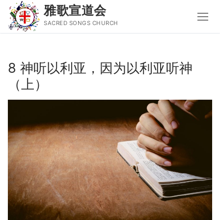
雅歌宣道会
SACRED SONGS CHURCH
Skip
to
8 神听以利亚，因为以利亚听神
content
（上）
Search
for:
主页
主日讲道
圣经导读新唱
属灵书籍
聚会信息
音乐事工