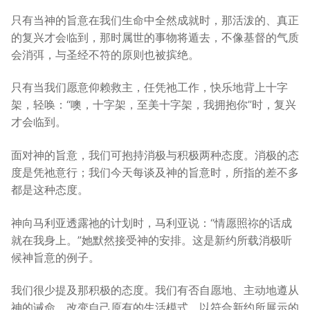
只有当神的旨意在我们生命中全然成就时，那活泼的、真正
的复兴才会临到，那时属世的事物将遁去，不像基督的气质
会消弭，与圣经不符的原则也被摈绝。
只有当我们愿意仰赖救主，任凭祂工作，快乐地背上十字
架，轻唤：“噢，十字架，至美十字架，我拥抱你”时，复兴
才会临到。
面对神的旨意，我们可抱持消极与积极两种态度。消极的态
度是凭祂意行；我们今天每谈及神的旨意时，所指的差不多
都是这种态度。
神向马利亚透露祂的计划时，马利亚说：“情愿照祢的话成
就在我身上。”她默然接受神的安排。这是新约所载消极听
候神旨意的例子。
我们很少提及那积极的态度。我们有否自愿地、主动地遵从
神的诫命，改变自己原有的生活模式，以符合新约所展示的