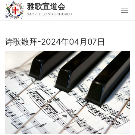
雅歌宣道会
SACRED SONGS CHURCH
Skip
to
诗歌敬拜-2024年04月07日
content
Search
for:
主页
主日讲道
圣经导读新唱
属灵书籍
聚会信息
音乐事工