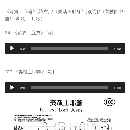
宣教事工
《诗篇十五篇》[诗章] /《美哉主耶稣》[颂词]/《宣教的中
国》[灵歌]（月歌）
神学研究
关于我们
24. 《诗篇十五篇》[诗]
Audio
00:00
00:00
Player
109.《美哉主耶稣》[颂]
Audio
00:00
00:00
Player