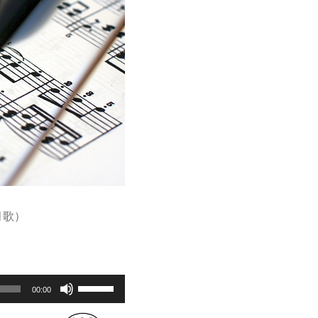
月歌）
Use
00:00
Up/Down