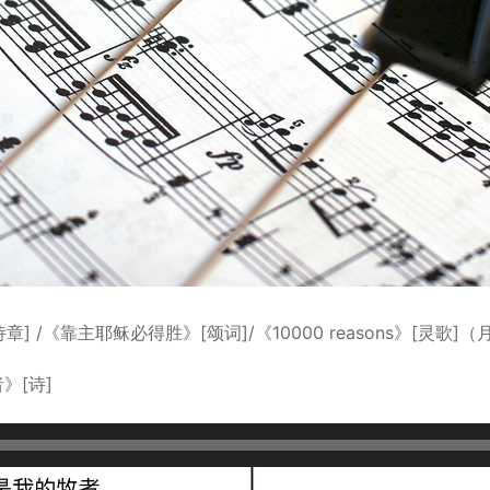
 /《靠主耶稣必得胜》[颂词]/《10000 reasons》[灵歌]（
》[诗]