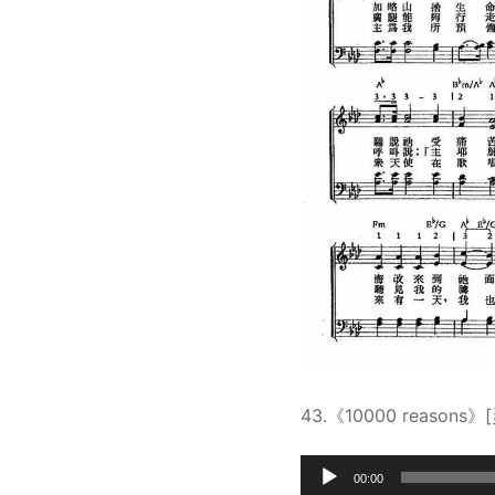
43.《10000 reasons》
Audio
00:00
Player