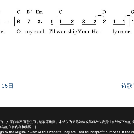
Next
月05日
诗歌敬
post:
目的。如原作者不同意使用，请联系删除。本站仅为弟兄姐妹或慕道友免费提供在线或下载的
本站的任何内容和资源。]
s to the original owner or this website.They are used for nonprofit purposes. If the or