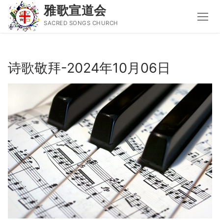
雅歌宣道会
SACRED SONGS CHURCH
Skip
to
诗歌敬拜-2024年10月06日
content
Search
for:
主页
主日讲道
圣经导读新唱
属灵书籍
聚会信息
音乐事工