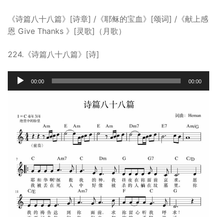
宣教事工
《诗篇八十八篇》[诗章] /《耶稣的宝血》[颂词] /《献上感
恩 Give Thanks 》[灵歌]（月歌）
神学研究
关于我们
224.《诗篇八十八篇》[诗]
Audio
00:00
00:00
Player