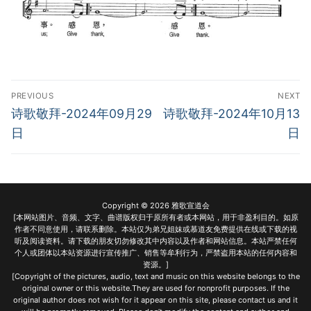
Post
PREVIOUS
NEXT
navigation
Previous
Next
诗歌敬拜-2024年09月29
诗歌敬拜-2024年10月13
post:
post:
日
日
Copyright © 2026 雅歌宣道会
[本网站图片、音频、文字、曲谱版权归于原所有者或本网站，用于非盈利目的。如原
作者不同意使用，请联系删除。本站仅为弟兄姐妹或慕道友免费提供在线或下载的视
听及阅读资料。请下载的朋友切勿修改其中内容以及作者和网站信息。本站严禁任何
个人或团体以本站资源进行宣传推广、销售等牟利行为，严禁盗用本站的任何内容和
资源。]
[Copyright of the pictures, audio, text and music on this website belongs to the
original owner or this website.They are used for nonprofit purposes. If the
original author does not wish for it appear on this site, please contact us and it