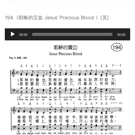
194.《耶稣的宝血 Jesus’ Precious Blood 》[灵]
Audio
00:00
00:00
Player