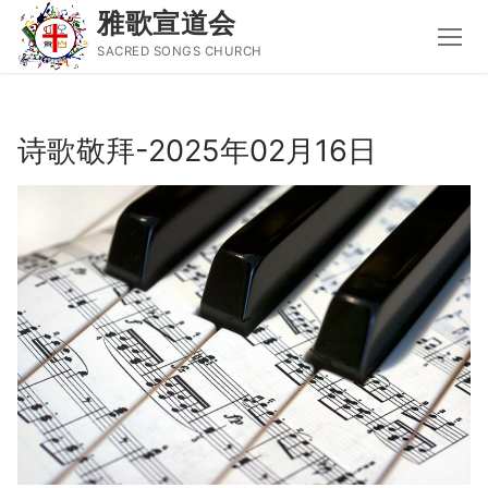
雅歌宣道会
SACRED SONGS CHURCH
Skip
to
诗歌敬拜-2025年02月16日
content
Search
for:
主页
主日讲道
圣经导读新唱
属灵书籍
聚会信息
音乐事工