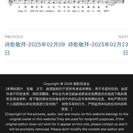
Post
PREVIOUS
NEXT
navigation
Previous
Next
诗歌敬拜-2025年02月09
诗歌敬拜-2025年02月23
post:
post:
日
日
Copyright © 2026 雅歌宣道会
[本网站图片、音频、文字、曲谱版权归于原所有者或本网站，用于非盈利目的。如原
作者不同意使用，请联系删除。本站仅为弟兄姐妹或慕道友免费提供在线或下载的视
听及阅读资料。请下载的朋友切勿修改其中内容以及作者和网站信息。本站严禁任何
个人或团体以本站资源进行宣传推广、销售等牟利行为，严禁盗用本站的任何内容和
资源。]
[Copyright of the pictures, audio, text and music on this website belongs to the
original owner or this website.They are used for nonprofit purposes. If the
original author does not wish for it appear on this site, please contact us and it
will be promptly removed. Please don’t modify the content and author and