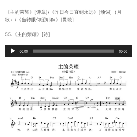
宣教事工
《主的荣耀》[诗章]/《昨日今日直到永远》[颂词]（月
歌）/《当转眼仰望耶稣》[灵歌]
神学研究
关于我们
55.《主的荣耀》[诗]
Audio
00:00
00:00
Player