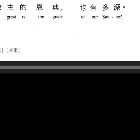
颂]（月歌）