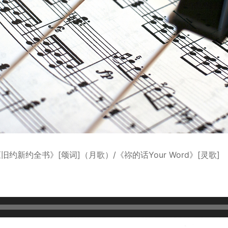
旧约新约全书》[颂词]（月歌）/《祢的话Your Word》[灵歌]