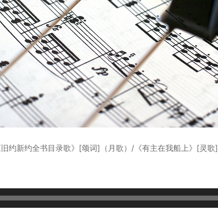
《旧约新约全书目录歌》[颂词]（月歌）/《有主在我船上》[灵歌]