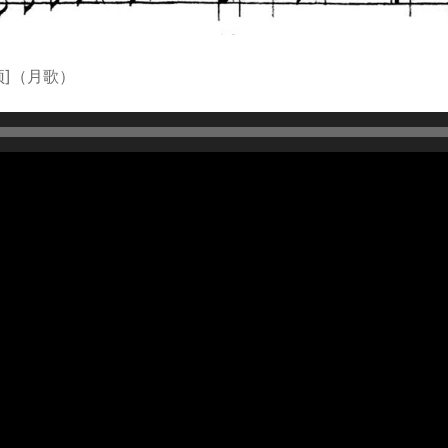
颂]（月歌）