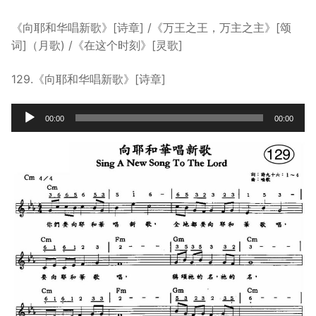
宣教事工
《向耶和华唱新歌》[诗章] /《万王之王，万主之主》[颂
词]（月歌) /《在这个时刻》[灵歌]
神学研究
关于我们
129.《向耶和华唱新歌》[诗章]
Audio
00:00
00:00
Player