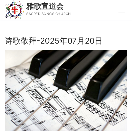
雅歌宣道会
SACRED SONGS CHURCH
Skip
to
诗歌敬拜-2025年07月20日
content
Search
for:
主页
主日讲道
圣经导读新唱
属灵书籍
聚会信息
音乐事工