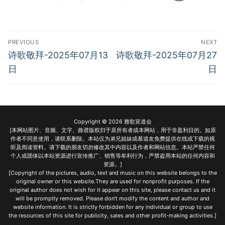
Post
PREVIOUS
NEXT
navigation
Previous
Next
诗歌敬拜-2025年07月13
诗歌敬拜-2025年07月27
post:
post:
日
日
Copyright © 2026 雅歌宣道会
[本网站图片、音频、文字、曲谱版权归于原所有者或本网站，用于非盈利目的。如原
作者不同意使用，请联系删除。本站仅为弟兄姐妹或慕道友免费提供在线或下载的视
听及阅读资料。请下载的朋友切勿修改其中内容以及作者和网站信息。本站严禁任何
个人或团体以本站资源进行宣传推广、销售等牟利行为，严禁盗用本站的任何内容和
资源。]
[Copyright of the pictures, audio, text and music on this website belongs to the
original owner or this website.They are used for nonprofit purposes. If the
original author does not wish for it appear on this site, please contact us and it
will be promptly removed. Please don’t modify the content and author and
website information. It is strictly forbidden for any individual or group to use
the resources of this site for publicity, sales and other profit-making activities.]