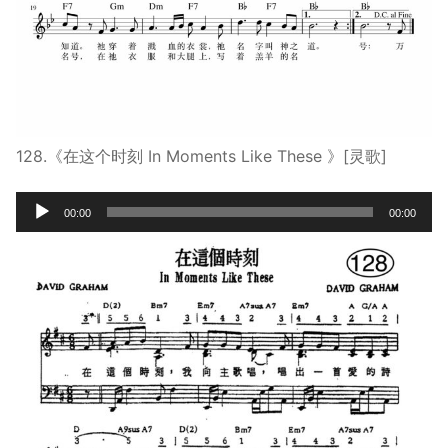
128.《在这个时刻 In Moments Like These 》[灵歌]
Audio
00:00
00:00
Player