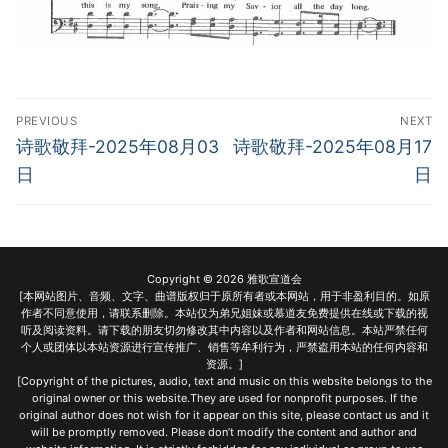
Post
PREVIOUS
NEXT
navigation
Previous
Next
诗歌敬拜-2025年08月03
诗歌敬拜-2025年08月17
post:
post:
日
日
Copyright © 2026 雅歌宣道会
[本网站图片、音频、文字、曲谱版权归于原所有者或本网站，用于非盈利目的。如原
作者不同意使用，请联系删除。本站仅为弟兄姐妹或慕道友免费提供在线或下载的视
听及阅读资料。请下载的朋友切勿修改其中内容以及作者和网站信息。本站严禁任何
个人或团体以本站资源进行宣传推广、销售等牟利行为，严禁盗用本站的任何内容和
资源。]
[Copyright of the pictures, audio, text and music on this website belongs to the
original owner or this website.They are used for nonprofit purposes. If the
original author does not wish for it appear on this site, please contact us and it
will be promptly removed. Please don’t modify the content and author and