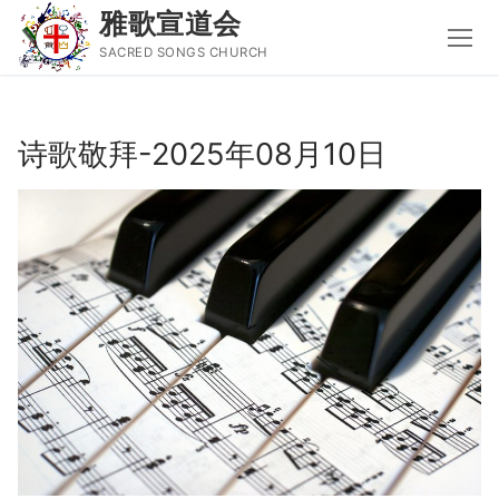
雅歌宣道会
SACRED SONGS CHURCH
Skip
to
诗歌敬拜-2025年08月10日
content
Search
for:
主页
主日讲道
圣经导读新唱
属灵书籍
聚会信息
音乐事工