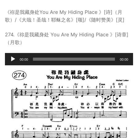
宣教事工
《祢是我藏身处You Are My Hiding Place 》[诗]（月
歌）/《大哉！圣哉！耶稣之名》[颂]/《随时赞美》[灵]
神学研究
关于我们
274.《祢是我藏身处 You Are My Hiding Place 》[诗章]
（月歌）
Audio
00:00
00:00
Player