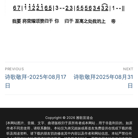
Post
PREVIOUS
NEXT
navigation
Previous
Next
诗歌敬拜-2025年08月17
诗歌敬拜2025年08月31
post:
post:
日
日
Copyright © 2026 雅歌宣道会
[本网站图片、音频、文字、曲谱版权归于原所有者或本网站，用于非盈利目的。如原
作者不同意使用，请联系删除。本站仅为弟兄姐妹或慕道友免费提供在线或下载的视
听及阅读资料。请下载的朋友切勿修改其中内容以及作者和网站信息。本站严禁任何