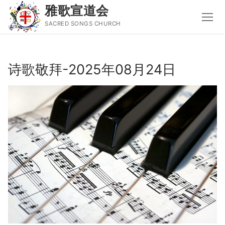
雅歌宣道会
SACRED SONGS CHURCH
Skip
to
诗歌敬拜-2025年08月24日
content
Search
for:
主页
主日讲道
圣经导读新唱
属灵书籍
聚会信息
音乐事工