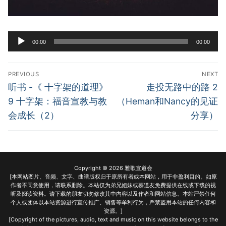
宣教事工
神学研究
Audio
00:00
00:00
Player
关于我们
Post
PREVIOUS
NEXT
navigation
Previous
Next
听书 -《 十字架的道理》
走投无路中的路 2
post:
post:
9 十字架：福音宣教与教
（Heman和Nancy的见证
会成长（2）
分享）
Copyright © 2026 雅歌宣道会
[本网站图片、音频、文字、曲谱版权归于原所有者或本网站，用于非盈利目的。如原
作者不同意使用，请联系删除。本站仅为弟兄姐妹或慕道友免费提供在线或下载的视
听及阅读资料。请下载的朋友切勿修改其中内容以及作者和网站信息。本站严禁任何
个人或团体以本站资源进行宣传推广、销售等牟利行为，严禁盗用本站的任何内容和
资源。]
[Copyright of the pictures, audio, text and music on this website belongs to the