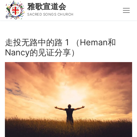
雅歌宣道会
SACRED SONGS CHURCH
Skip
to
走投无路中的路 1 （Heman和
content
Nancy的见证分享）
Search
for:
主页
主日讲道
圣经导读新唱
属灵书籍
聚会信息
音乐事工