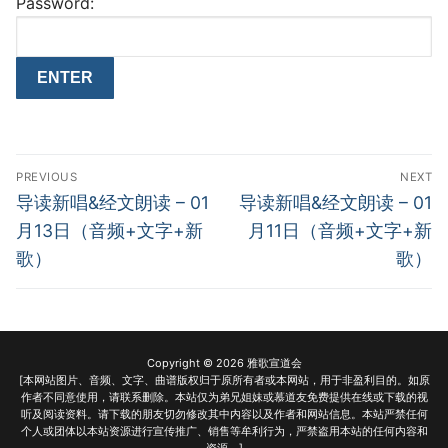
Password:
Post
PREVIOUS
NEXT
navigation
Previous
Next
导读新唱&经文朗读 – 01
导读新唱&经文朗读 – 01
post:
post:
月13日（音频+文字+新
月11日（音频+文字+新
歌）
歌）
Copyright © 2026 雅歌宣道会
[本网站图片、音频、文字、曲谱版权归于原所有者或本网站，用于非盈利目的。如原
作者不同意使用，请联系删除。本站仅为弟兄姐妹或慕道友免费提供在线或下载的视
听及阅读资料。请下载的朋友切勿修改其中内容以及作者和网站信息。本站严禁任何
个人或团体以本站资源进行宣传推广、销售等牟利行为，严禁盗用本站的任何内容和
资源。]