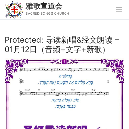
雅歌宣道会
SACRED SONGS CHURCH
Skip
to
Protected: 导读新唱&经文朗读 –
content
01月12日（音频+文字+新歌）
Search
for:
主页
主日讲道
圣经导读新唱
属灵书籍
聚会信息
音乐事工