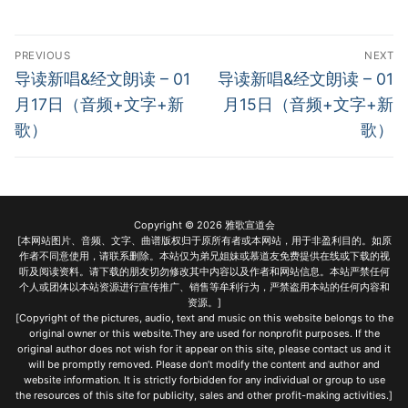
宣教事工
Post
PREVIOUS
NEXT
神学研究
navigation
Previous
Next
导读新唱&经文朗读 – 01
导读新唱&经文朗读 – 01
post:
post:
关于我们
月17日（音频+文字+新
月15日（音频+文字+新
歌）
歌）
Copyright © 2026 雅歌宣道会
[本网站图片、音频、文字、曲谱版权归于原所有者或本网站，用于非盈利目的。如原
作者不同意使用，请联系删除。本站仅为弟兄姐妹或慕道友免费提供在线或下载的视
听及阅读资料。请下载的朋友切勿修改其中内容以及作者和网站信息。本站严禁任何
个人或团体以本站资源进行宣传推广、销售等牟利行为，严禁盗用本站的任何内容和
资源。]
[Copyright of the pictures, audio, text and music on this website belongs to the
original owner or this website.They are used for nonprofit purposes. If the
original author does not wish for it appear on this site, please contact us and it
will be promptly removed. Please don’t modify the content and author and
website information. It is strictly forbidden for any individual or group to use
the resources of this site for publicity, sales and other profit-making activities.]