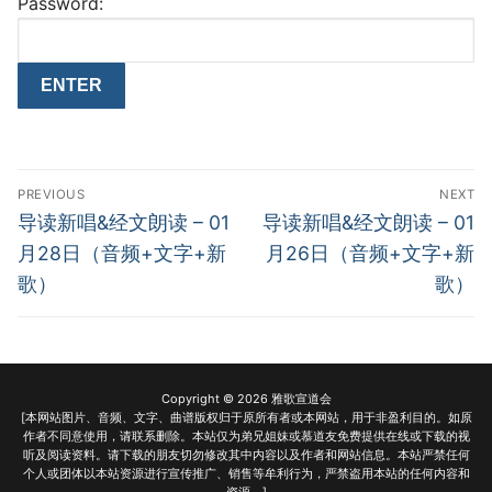
Password:
Post
PREVIOUS
NEXT
navigation
Previous
Next
导读新唱&经文朗读 – 01
导读新唱&经文朗读 – 01
post:
post:
月28日（音频+文字+新
月26日（音频+文字+新
歌）
歌）
Copyright © 2026 雅歌宣道会
[本网站图片、音频、文字、曲谱版权归于原所有者或本网站，用于非盈利目的。如原
作者不同意使用，请联系删除。本站仅为弟兄姐妹或慕道友免费提供在线或下载的视
听及阅读资料。请下载的朋友切勿修改其中内容以及作者和网站信息。本站严禁任何
个人或团体以本站资源进行宣传推广、销售等牟利行为，严禁盗用本站的任何内容和
资源。]