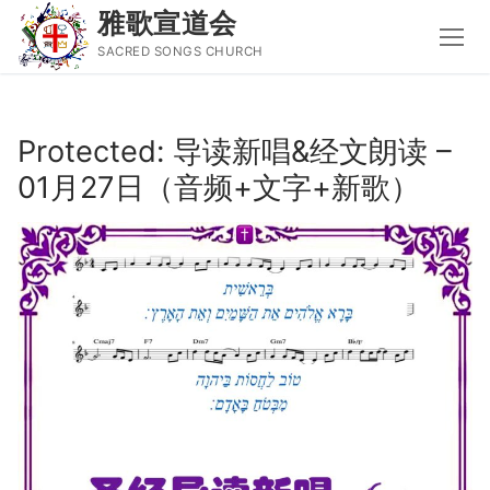
雅歌宣道会
SACRED SONGS CHURCH
Skip
to
Protected: 导读新唱&经文朗读 –
content
01月27日（音频+文字+新歌）
Search
for:
主页
主日讲道
圣经导读新唱
属灵书籍
聚会信息
音乐事工