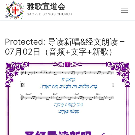
雅歌宣道会
SACRED SONGS CHURCH
Skip
to
Protected: 导读新唱&经文朗读 –
content
07月02日（音频+文字+新歌）
Search
for:
主页
主日讲道
圣经导读新唱
属灵书籍
聚会信息
音乐事工