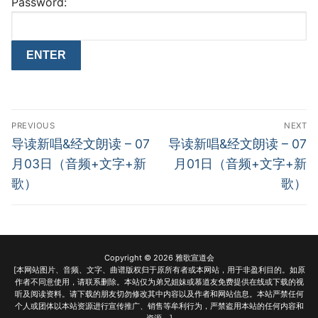
Password:
Post
PREVIOUS
NEXT
navigation
Previous
Next
导读新唱&经文朗读 – 07
导读新唱&经文朗读 – 07
post:
post:
月03日（音频+文字+新
月01日（音频+文字+新
歌）
歌）
Copyright © 2026 雅歌宣道会
[本网站图片、音频、文字、曲谱版权归于原所有者或本网站，用于非盈利目的。如原
作者不同意使用，请联系删除。本站仅为弟兄姐妹或慕道友免费提供在线或下载的视
听及阅读资料。请下载的朋友切勿修改其中内容以及作者和网站信息。本站严禁任何
个人或团体以本站资源进行宣传推广、销售等牟利行为，严禁盗用本站的任何内容和
资源。]