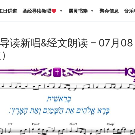
主日讲道
圣经导读新唱
属灵书籍
聚会信息
音乐
ed: 导读新唱&经文朗读 – 07月
歌）
圣经导读新唱
属灵书籍
聚会信息
音乐事工
宣
关于我们