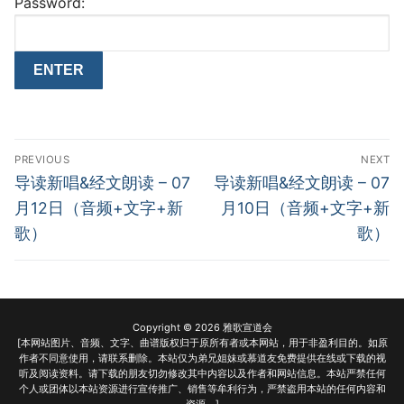
Password:
Post
PREVIOUS
NEXT
navigation
Previous
Next
导读新唱&经文朗读 – 07
导读新唱&经文朗读 – 07
post:
post:
月12日（音频+文字+新
月10日（音频+文字+新
歌）
歌）
Copyright © 2026 雅歌宣道会
[本网站图片、音频、文字、曲谱版权归于原所有者或本网站，用于非盈利目的。如原
作者不同意使用，请联系删除。本站仅为弟兄姐妹或慕道友免费提供在线或下载的视
听及阅读资料。请下载的朋友切勿修改其中内容以及作者和网站信息。本站严禁任何
个人或团体以本站资源进行宣传推广、销售等牟利行为，严禁盗用本站的任何内容和
资源。]