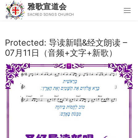
雅歌宣道会
SACRED SONGS CHURCH
Skip
to
Protected: 导读新唱&经文朗读 –
content
07月11日（音频+文字+新歌）
Search
for:
主页
主日讲道
圣经导读新唱
属灵书籍
聚会信息
音乐事工