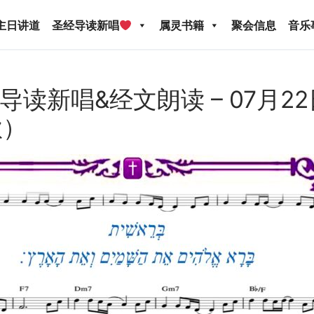
主日讲道
圣经导读新唱
属灵书籍
聚会信息
音乐
ed: 导读新唱&经文朗读 – 07月
歌）
圣经导读新唱
属灵书籍
聚会信息
音乐事工
宣
关于我们