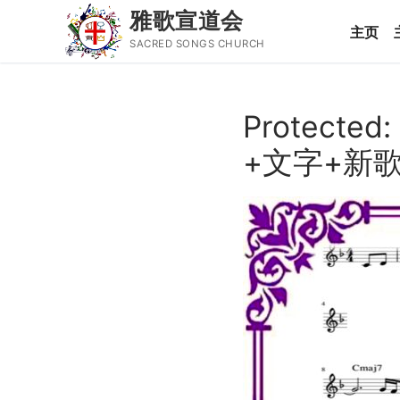
雅歌宣道会
主页
SACRED SONGS CHURCH
Skip
to
Protect
content
Search
+文字+新
for:
主页
主日讲道