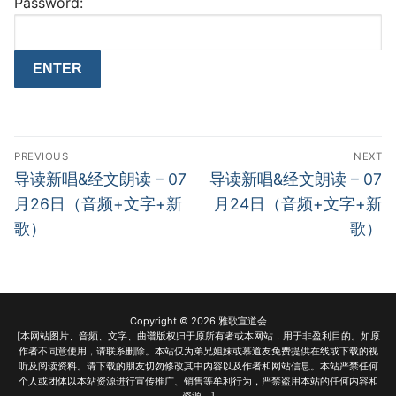
Password:
Post
PREVIOUS
NEXT
navigation
Previous
Next
导读新唱&经文朗读 – 07
导读新唱&经文朗读 – 07
post:
post:
月26日（音频+文字+新
月24日（音频+文字+新
歌）
歌）
Copyright © 2026 雅歌宣道会
[本网站图片、音频、文字、曲谱版权归于原所有者或本网站，用于非盈利目的。如原
作者不同意使用，请联系删除。本站仅为弟兄姐妹或慕道友免费提供在线或下载的视
听及阅读资料。请下载的朋友切勿修改其中内容以及作者和网站信息。本站严禁任何
个人或团体以本站资源进行宣传推广、销售等牟利行为，严禁盗用本站的任何内容和
资源。]