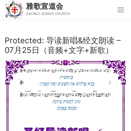
雅歌宣道会
SACRED SONGS CHURCH
Skip
to
Protected: 导读新唱&经文朗读 –
content
07月25日（音频+文字+新歌）
Search
for:
主页
主日讲道
圣经导读新唱
属灵书籍
聚会信息
音乐事工