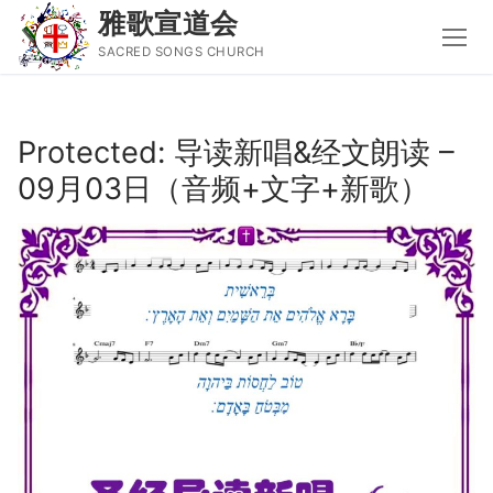
雅歌宣道会
SACRED SONGS CHURCH
Skip
to
Protected: 导读新唱&经文朗读 –
content
09月03日（音频+文字+新歌）
Search
for:
主页
主日讲道
圣经导读新唱
属灵书籍
聚会信息
音乐事工