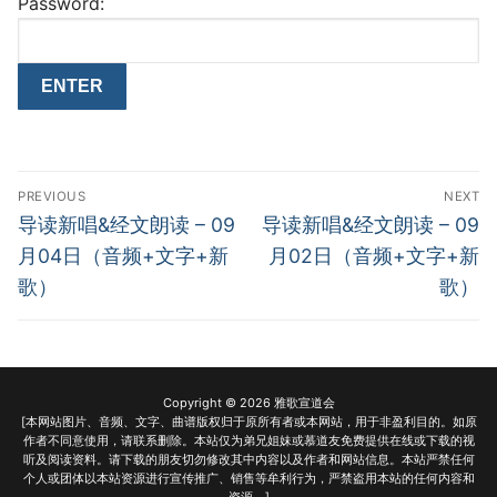
Password:
Post
PREVIOUS
NEXT
navigation
Previous
Next
导读新唱&经文朗读 – 09
导读新唱&经文朗读 – 09
post:
post:
月04日（音频+文字+新
月02日（音频+文字+新
歌）
歌）
Copyright © 2026 雅歌宣道会
[本网站图片、音频、文字、曲谱版权归于原所有者或本网站，用于非盈利目的。如原
作者不同意使用，请联系删除。本站仅为弟兄姐妹或慕道友免费提供在线或下载的视
听及阅读资料。请下载的朋友切勿修改其中内容以及作者和网站信息。本站严禁任何
个人或团体以本站资源进行宣传推广、销售等牟利行为，严禁盗用本站的任何内容和
资源。]