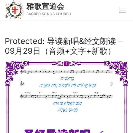
雅歌宣道会
SACRED SONGS CHURCH
Skip
to
Protected: 导读新唱&经文朗读 –
content
09月29日（音频+文字+新歌）
Search
for:
主页
主日讲道
圣经导读新唱
属灵书籍
聚会信息
音乐事工