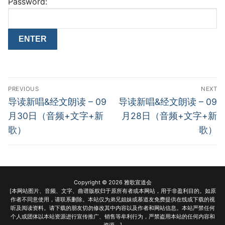
Password:
Post
PREVIOUS
NEXT
navigation
Previous
Next
导读新唱&经文朗读 – 09
导读新唱&经文朗读 – 09
post:
post:
月30日（音频+文字+新
月28日（音频+文字+新
歌）
歌）
Copyright © 2026 雅歌宣道会
[本网站图片、音频、文字、曲谱版权归于原所有者或本网站，用于非盈利目的。如原
作者不同意使用，请联系删除。本站仅为弟兄姐妹或慕道友免费提供在线或下载的视
听及阅读资料。请下载的朋友切勿修改其中内容以及作者和网站信息。本站严禁任何
个人或团体以本站资源进行宣传推广、销售等牟利行为，严禁盗用本站的任何内容和
资源。]