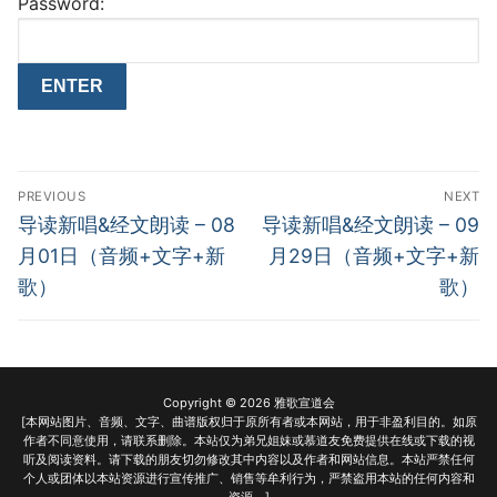
Password:
Post
PREVIOUS
NEXT
navigation
Previous
Next
导读新唱&经文朗读 – 08
导读新唱&经文朗读 – 09
post:
post:
月01日（音频+文字+新
月29日（音频+文字+新
歌）
歌）
Copyright © 2026 雅歌宣道会
[本网站图片、音频、文字、曲谱版权归于原所有者或本网站，用于非盈利目的。如原
作者不同意使用，请联系删除。本站仅为弟兄姐妹或慕道友免费提供在线或下载的视
听及阅读资料。请下载的朋友切勿修改其中内容以及作者和网站信息。本站严禁任何
个人或团体以本站资源进行宣传推广、销售等牟利行为，严禁盗用本站的任何内容和
资源。]