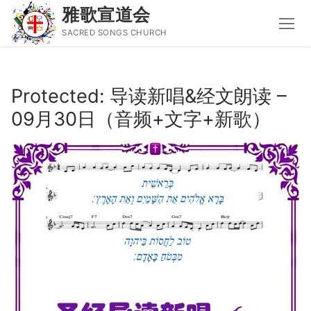
雅歌宣道会
SACRED SONGS CHURCH
Skip
to
Protected: 导读新唱&经文朗读 –
content
09月30日（音频+文字+新歌）
Search
for:
主页
主日讲道
圣经导读新唱
属灵书籍
聚会信息
音乐事工