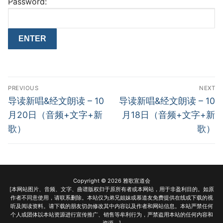
Password:
Post
PREVIOUS
NEXT
navigation
Previous
Next
导读新唱&经文朗读 – 10
导读新唱&经文朗读 – 10
post:
post:
月20日（音频+文字+新
月18日（音频+文字+新
歌）
歌）
Copyright © 2026 雅歌宣道会
[本网站图片、音频、文字、曲谱版权归于原所有者或本网站，用于非盈利目的。如原
作者不同意使用，请联系删除。本站仅为弟兄姐妹或慕道友免费提供在线或下载的视
听及阅读资料。请下载的朋友切勿修改其中内容以及作者和网站信息。本站严禁任何
个人或团体以本站资源进行宣传推广、销售等牟利行为，严禁盗用本站的任何内容和
资源。]