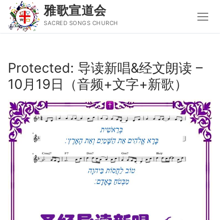
雅歌宣道会
SACRED SONGS CHURCH
Skip
to
Protected: 导读新唱&经文朗读 –
content
10月19日（音频+文字+新歌）
Search
for:
主页
主日讲道
圣经导读新唱
属灵书籍
聚会信息
音乐事工