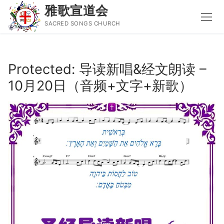
雅歌宣道会
SACRED SONGS CHURCH
Skip
to
Protected: 导读新唱&经文朗读 –
content
10月20日（音频+文字+新歌）
Search
for:
主页
主日讲道
圣经导读新唱
属灵书籍
聚会信息
音乐事工