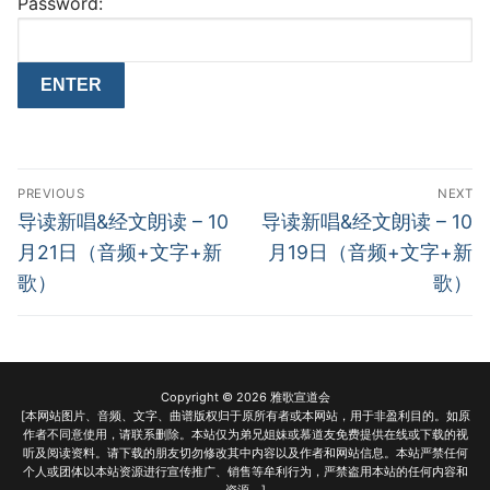
Password:
Post
PREVIOUS
NEXT
navigation
Previous
Next
导读新唱&经文朗读 – 10
导读新唱&经文朗读 – 10
post:
post:
月21日（音频+文字+新
月19日（音频+文字+新
歌）
歌）
Copyright © 2026 雅歌宣道会
[本网站图片、音频、文字、曲谱版权归于原所有者或本网站，用于非盈利目的。如原
作者不同意使用，请联系删除。本站仅为弟兄姐妹或慕道友免费提供在线或下载的视
听及阅读资料。请下载的朋友切勿修改其中内容以及作者和网站信息。本站严禁任何
个人或团体以本站资源进行宣传推广、销售等牟利行为，严禁盗用本站的任何内容和
资源。]