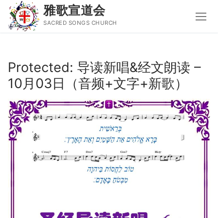
雅歌宣道会
SACRED SONGS CHURCH
Skip
to
Protected: 导读新唱&经文朗读 –
content
10月03日（音频+文字+新歌）
Search
for:
主页
主日讲道
圣经导读新唱
属灵书籍
聚会信息
音乐事工