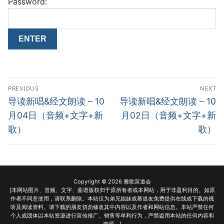
Password:
Post
PREVIOUS
NEXT
navigation
Previous
Next
导读新唱&经文朗读 – 10
导读新唱&经文朗读 – 10
post:
post:
月04日（音频+文字+新
月02日（音频+文字+新
歌）
歌）
Copyright © 2026 雅歌宣道会
[本网站图片、音频、文字、曲谱版权归于原所有者或本网站，用于非盈利目的。如原
作者不同意使用，请联系删除。本站仅为弟兄姐妹或慕道友免费提供在线或下载的视
听及阅读资料。请下载的朋友切勿修改其中内容以及作者和网站信息。本站严禁任何
个人或团体以本站资源进行宣传推广、销售等牟利行为，严禁盗用本站的任何内容和
资源。]