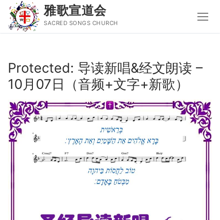
雅歌宣道会
SACRED SONGS CHURCH
Skip
to
Protected: 导读新唱&经文朗读 –
content
10月07日（音频+文字+新歌）
Search
for:
主页
主日讲道
圣经导读新唱
属灵书籍
聚会信息
音乐事工