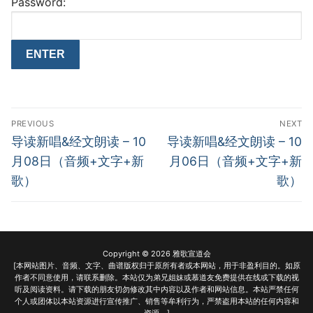
Password:
Post
PREVIOUS
NEXT
navigation
Previous
Next
导读新唱&经文朗读 – 10
导读新唱&经文朗读 – 10
post:
post:
月08日（音频+文字+新
月06日（音频+文字+新
歌）
歌）
Copyright © 2026 雅歌宣道会
[本网站图片、音频、文字、曲谱版权归于原所有者或本网站，用于非盈利目的。如原
作者不同意使用，请联系删除。本站仅为弟兄姐妹或慕道友免费提供在线或下载的视
听及阅读资料。请下载的朋友切勿修改其中内容以及作者和网站信息。本站严禁任何
个人或团体以本站资源进行宣传推广、销售等牟利行为，严禁盗用本站的任何内容和
资源。]