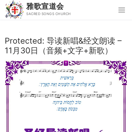
雅歌宣道会
SACRED SONGS CHURCH
Skip
to
Protected: 导读新唱&经文朗读 –
content
11月30日（音频+文字+新歌）
Search
for:
主页
主日讲道
圣经导读新唱
属灵书籍
聚会信息
音乐事工