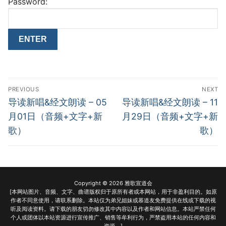
Password:
Post
PREVIOUS
NEXT
navigation
Previous
Next
导读新唱&经文朗读 – 05
导读新唱&经文朗读 – 11
post:
post:
月01日（音频+文字+新
月29日（音频+文字+新
歌）
歌）
Copyright © 2026 雅歌宣道会
[本网站图片、音频、文字、曲谱版权归于原所有者或本网站，用于非盈利目的。如原
作者不同意使用，请联系删除。本站仅为弟兄姐妹或慕道友免费提供在线或下载的视
听及阅读资料。请下载的朋友切勿修改其中内容以及作者和网站信息。本站严禁任何
个人或团体以本站资源进行宣传推广、销售等牟利行为，严禁盗用本站的任何内容和
资源。]