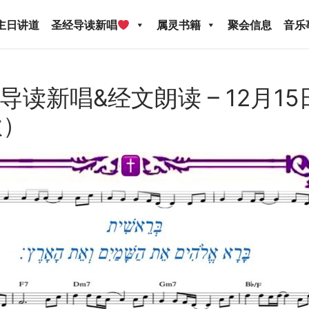
主日讲道
圣经导读新唱
属灵书籍
聚会信息
音乐
ed: 导读新唱&经文朗读 – 12月
歌）
圣经导读新唱
属灵书籍
聚会信息
音乐事工
宣
关于我们