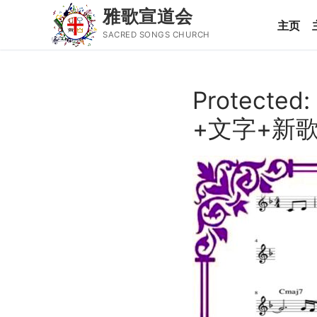
雅歌宣道会
主页
SACRED SONGS CHURCH
Skip
to
Protect
content
Search
+文字+新
for:
主页
主日讲道