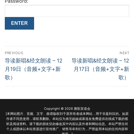
Password:
Post
PREVIOUS
NEXT
navigation
Previous
Next
导读新唱&经文朗读 – 12
导读新唱&经文朗读 – 12
post:
post:
月19日（音频+文字+新
月17日（音频+文字+新
歌）
歌）
Copyright © 2026 雅歌宣道会
[本网站图片、音频、文字、曲谱版权归于原所有者或本网站，用于非盈利目的。如原
作者不同意使用，请联系删除。本站仅为弟兄姐妹或慕道友免费提供在线或下载的视
听及阅读资料。请下载的朋友切勿修改其中内容以及作者和网站信息。本站严禁任何
个人或团体以本站资源进行宣传推广、销售等牟利行为，严禁盗用本站的任何内容和
资源。]