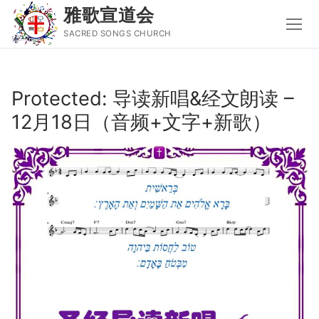
雅歌宣道会
SACRED SONGS CHURCH
Skip
to
Protected: 导读新唱&经文朗读 –
content
12月18日（音频+文字+新歌）
Search
for:
主页
主日讲道
圣经导读新唱
属灵书籍
聚会信息
音乐事工