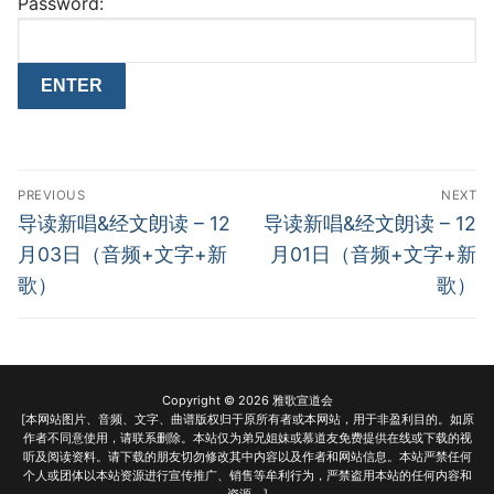
Password:
Post
PREVIOUS
NEXT
navigation
Previous
Next
导读新唱&经文朗读 – 12
导读新唱&经文朗读 – 12
post:
post:
月03日（音频+文字+新
月01日（音频+文字+新
歌）
歌）
Copyright © 2026 雅歌宣道会
[本网站图片、音频、文字、曲谱版权归于原所有者或本网站，用于非盈利目的。如原
作者不同意使用，请联系删除。本站仅为弟兄姐妹或慕道友免费提供在线或下载的视
听及阅读资料。请下载的朋友切勿修改其中内容以及作者和网站信息。本站严禁任何
个人或团体以本站资源进行宣传推广、销售等牟利行为，严禁盗用本站的任何内容和
资源。]