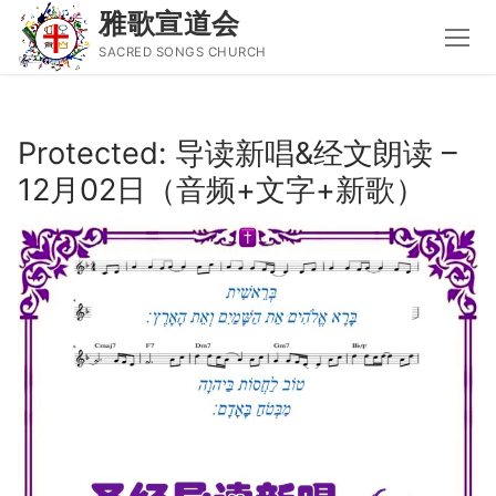
雅歌宣道会
SACRED SONGS CHURCH
Skip
to
Protected: 导读新唱&经文朗读 –
content
12月02日（音频+文字+新歌）
Search
for:
主页
主日讲道
圣经导读新唱
属灵书籍
聚会信息
音乐事工